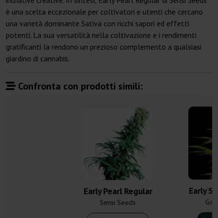
iniziative creative. In sintesi, Early Pearl Regular di Sensi Seeds
è una scelta eccezionale per coltivatori e utenti che cercano
una varietà dominante Sativa con ricchi sapori ed effetti
potenti. La sua versatilità nella coltivazione e i rendimenti
gratificanti la rendono un prezioso complemento a qualsiasi
giardino di cannabis.
Confronta con prodotti simili:
Early S
Early Pearl Regular
Gan
Sensi Seeds