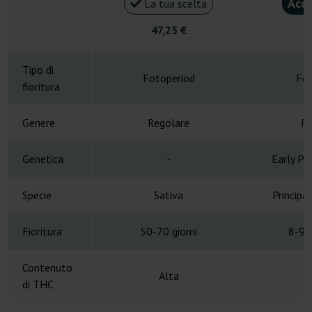
Acqu
La tua scelta
47,25 €
4
Tipo di
Fotoperiod
Fot
fioritura
Genere
Regolare
Re
Genetica
-
Early Pe
Specie
Sativa
Principa
Fioritura
50-70 giorni
8-9 
Contenuto
Alta
di THC