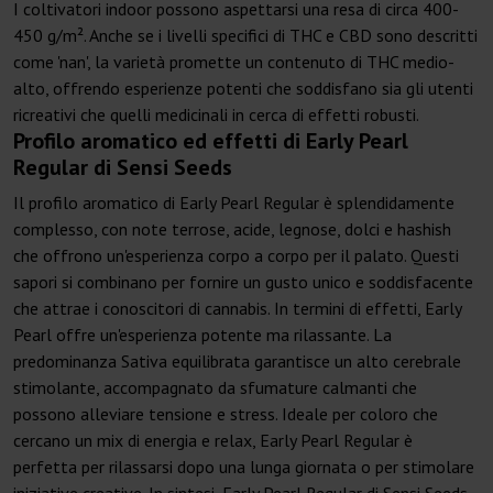
I coltivatori indoor possono aspettarsi una resa di circa 400-
450 g/m². Anche se i livelli specifici di THC e CBD sono descritti
come 'nan', la varietà promette un contenuto di THC medio-
alto, offrendo esperienze potenti che soddisfano sia gli utenti
ricreativi che quelli medicinali in cerca di effetti robusti.
Profilo aromatico ed effetti di Early Pearl
Regular di Sensi Seeds
Il profilo aromatico di Early Pearl Regular è splendidamente
complesso, con note terrose, acide, legnose, dolci e hashish
che offrono un'esperienza corpo a corpo per il palato. Questi
sapori si combinano per fornire un gusto unico e soddisfacente
che attrae i conoscitori di cannabis. In termini di effetti, Early
Pearl offre un'esperienza potente ma rilassante. La
predominanza Sativa equilibrata garantisce un alto cerebrale
stimolante, accompagnato da sfumature calmanti che
possono alleviare tensione e stress. Ideale per coloro che
cercano un mix di energia e relax, Early Pearl Regular è
perfetta per rilassarsi dopo una lunga giornata o per stimolare