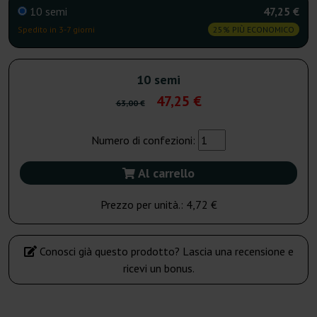
10 semi
47,25 €
Spedito in 3-7 giorni
25% PIÙ ECONOMICO
10 semi
47,25 €
63,00 €
Numero di confezioni:
Al carrello
Prezzo per unità.:
4,72 €
Conosci già questo prodotto? Lascia una recensione e
ricevi un bonus.