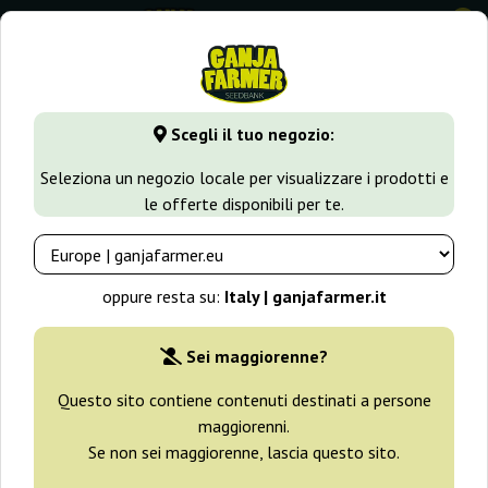
0
GanjaFarmer.it
Tipi di Semi
Semi Sativa
Early Pearl Reg
Scegli il tuo negozio:
Early Pearl Regular Sensi Seeds
Seleziona un negozio locale per visualizzare i prodotti e
le offerte disponibili per te.
-25%
+ omaggi
oppure resta su:
Italy | ganjafarmer.it
Sei maggiorenne?
Questo sito contiene contenuti destinati a persone
maggiorenni.
Se non sei maggiorenne, lascia questo sito.