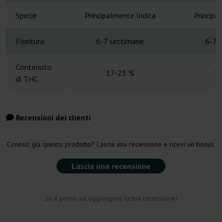
Specie
Principalmente Indica
Principa
Fioritura
6-7 settimane
6-7 
Contenuto
17-23 %
1
di THC
Recensioni dei clienti
Conosci già questo prodotto? Lascia una recensione e ricevi un bonus.
Lascia una recensione
Sii il primo ad aggiungere la tua recensione!