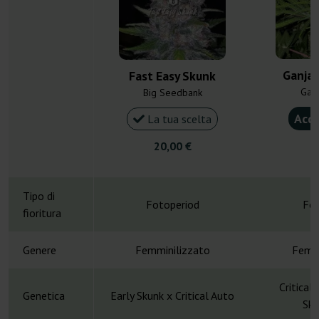
Ganja 
Fast Easy Skunk
Gan
Big Seedbank
Acqu
La tua scelta
20,00 €
3
Tipo di
Fotoperiod
Fot
fioritura
Genere
Femminilizzato
Femmi
Critical
Genetica
Early Skunk x Critical Auto
Sku