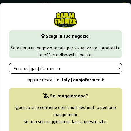
0
⭐ -40% Varietà a crescita rapida ⭐
⏰ 2 giorni 11:24:36
Scegli il tuo negozio:
GanjaFarmer.it
Varietà di Cannabis
Skunk
Fast Easy Sku
Seleziona un negozio locale per visualizzare i prodotti e
le offerte disponibili per te.
Fast Easy Skunk Big Seedbank
oppure resta su:
Italy | ganjafarmer.it
Sei maggiorenne?
Questo sito contiene contenuti destinati a persone
maggiorenni.
Se non sei maggiorenne, lascia questo sito.