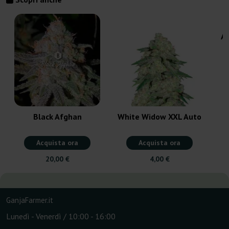
Au
Black Afghan
White Widow XXL Auto
Acquista ora
Acquista ora
20,00 €
4,00 €
GanjaFarmer.it
Lunedì - Venerdì / 10:00 - 16:00