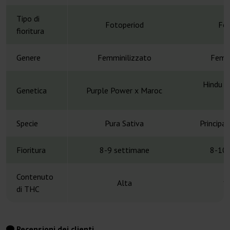
Tipo di
Fotoperiod
Fot
fioritura
Genere
Femminilizzato
Femmi
Hindu K
Genetica
Purple Power x Maroc
A
Specie
Pura Sativa
Principa
Fioritura
8-9 settimane
8-10 
Contenuto
Alta
1
di THC
Recensioni dei clienti