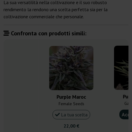
La sua versatilità nella coltivazione e il suo robusto
rendimento la rendono una scelta perfetta sia per la
coltivazione commerciale che personale.
Confronta con prodotti simili:
Pur
Purple Maroc
Gan
Female Seeds
Acqu
La tua scelta
22,00 €
4