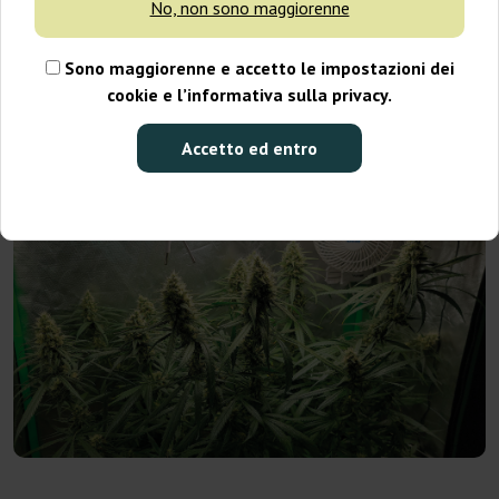
Molti breeder, creando nuove varietà di marijuana, spesso
No, non sono maggiorenne
danno loro nomi piuttosto insoliti. Non è diverso nel caso di
Gorilla Glue, creata da Joesy Whales. Dietro questo nome
Sono maggiorenne e accetto le impostazioni dei
selvaggio e sorprendente si nasconde un interessante ceppo di
cookie e l’informativa sulla privacy.
cannabis con un profilo genetico ibrido chiaramente orientato
verso il lato indica. Quali strain sono i suoi genitori? Quali
Accetto ed entro
effetti produce? Offre raccolti abbondanti? Scopri di più e leggi
l’articolo in cui raccontiamo nel dettaglio la Gorilla Glue.