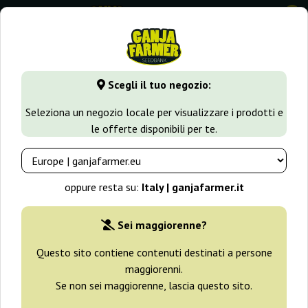
0
⭐ -40% Varietà a crescita rapida ⭐
⏰ 2 giorni 08:42:03
Scegli il tuo negozio:
GanjaFarmer.it
Blog
Varietà
Gorilla Glue – qualche pa
Seleziona un negozio locale per visualizzare i prodotti e
le offerte disponibili per te.
Blog Ganja Farmer
Gorilla Glue – qualche parola su
oppure resta su:
Italy | ganjafarmer.it
questo ibrido eccezionalmente
interessante
Sei maggiorenne?
Questo sito contiene contenuti destinati a persone
2026-03-10
maggiorenni.
Se non sei maggiorenne, lascia questo sito.