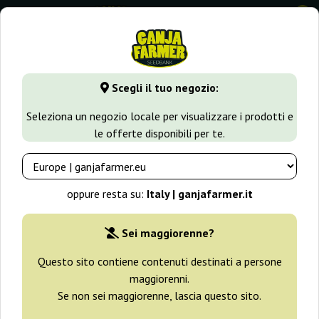
0
GanjaFarmer.it
Tipi di Semi
Semi Indica
Gnomo Auto
Scegli il tuo negozio:
Gnomo Auto Kannabia Seeds
Seleziona un negozio locale per visualizzare i prodotti e
le offerte disponibili per te.
-25%
+ omaggi
oppure resta su:
Italy | ganjafarmer.it
Sei maggiorenne?
Questo sito contiene contenuti destinati a persone
maggiorenni.
Se non sei maggiorenne, lascia questo sito.