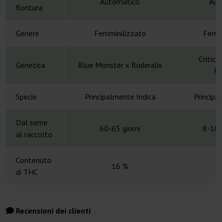
Automatico
Aut
fioritura
Genere
Femminilizzato
Femmi
Critical
Genetica
Blue Monster x Ruderalis
Ru
Specie
Principalmente Indica
Principa
Dal seme
60-65 giorni
8-10 
al raccolto
Contenuto
16 %
1
di THC
Recensioni dei clienti