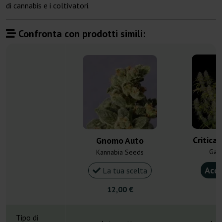
di cannabis e i coltivatori.
Confronta con prodotti simili:
Critical
Gnomo Auto
Gan
Kannabia Seeds
Acqu
La tua scelta
12,00 €
4
Tipo di