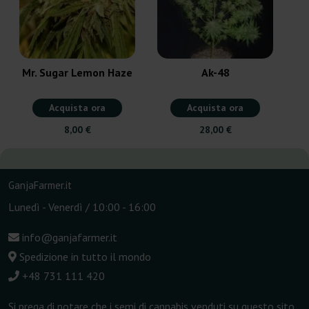
Mr. Sugar Lemon Haze
Ak-48
Acquista ora
Acquista ora
8,00 €
28,00 €
GanjaFarmer.it
Lunedì - Venerdì / 10:00 - 16:00
info@ganjafarmer.it
Spedizione in tutto il mondo
+48 731 111 420
Si prega di notare che i semi di cannabis venduti su questo sito