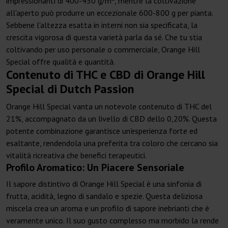
impressionanti di 400-450 g/m², mentre la coltivazione
all'aperto può produrre un eccezionale 600-800 g per pianta.
Sebbene l'altezza esatta in interni non sia specificata, la
crescita vigorosa di questa varietà parla da sé. Che tu stia
coltivando per uso personale o commerciale, Orange Hill
Special offre qualità e quantità.
Contenuto di THC e CBD di Orange Hill
Special di Dutch Passion
Orange Hill Special vanta un notevole contenuto di THC del
21%, accompagnato da un livello di CBD dello 0,20%. Questa
potente combinazione garantisce un'esperienza forte ed
esaltante, rendendola una preferita tra coloro che cercano sia
vitalità ricreativa che benefici terapeutici.
Profilo Aromatico: Un Piacere Sensoriale
Il sapore distintivo di Orange Hill Special è una sinfonia di
frutta, acidità, legno di sandalo e spezie. Questa deliziosa
miscela crea un aroma e un profilo di sapore inebrianti che è
veramente unico. Il suo gusto complesso ma morbido la rende