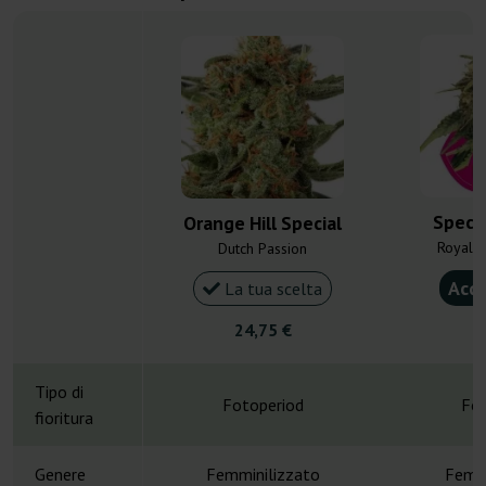
Speci
Orange Hill Special
Royal 
Dutch Passion
Acqu
La tua scelta
24,75 €
9
Tipo di
Fotoperiod
Fot
fioritura
Genere
Femminilizzato
Femmi