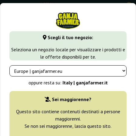
0
GanjaFarmer.it
Varietà di Cannabis
Orange Haze
Orange
Scegli il tuo negozio:
Orange Hill Special Dutch Passion
Seleziona un negozio locale per visualizzare i prodotti e
le offerte disponibili per te.
-25%
+ omaggi
oppure resta su:
Italy | ganjafarmer.it
Sei maggiorenne?
Questo sito contiene contenuti destinati a persone
maggiorenni.
Se non sei maggiorenne, lascia questo sito.