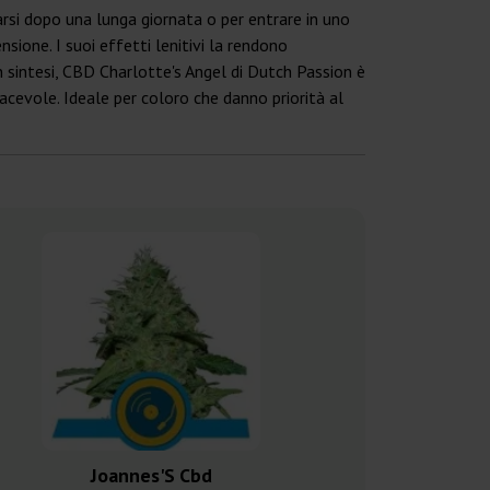
arsi dopo una lunga giornata o per entrare in uno
sione. I suoi effetti lenitivi la rendono
 In sintesi, CBD Charlotte's Angel di Dutch Passion è
iacevole. Ideale per coloro che danno priorità al
Joannes'S Cbd
Royal 