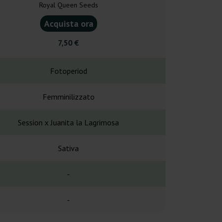
Royal Queen Seeds
Royal Que
Acquista ora
Acquist
7,50 €
12,7
Fotoperiod
Fotope
Femminilizzato
Femminil
Session x Juanita la Lagrimosa
Critical x
Sativa
Sati
-
-
-
10 