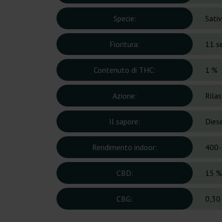
Specie:
Sati
Fioritura:
11 s
Contenuto di THC:
1 %
Azione:
Rilas
Il sapore:
Diese
Rendimento indoor:
400-
CBD:
15 %
CBG:
0,30