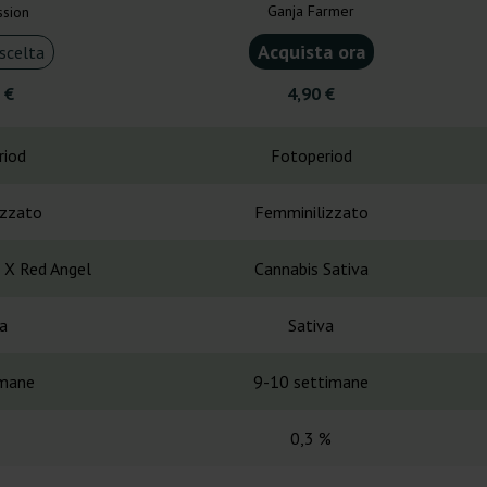
Ganja Farmer
ssion
Acquista ora
scelta
 €
4,90 €
riod
Fotoperiod
izzato
Femminilizzato
 X Red Angel
Cannabis Sativa
a
Sativa
imane
9-10 settimane
0,3 %