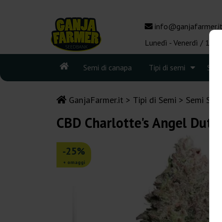
info@ganjafarmer.i
Lunedì - Venerdì / 10:0
Semi di canapa
Tipi di semi
See
GanjaFarmer.it
Tipi di Semi
Semi Sati
CBD Charlotte's Angel Dutc
-25%
+ omaggi