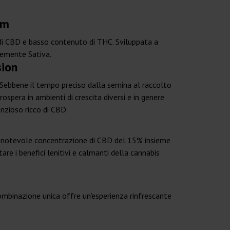
um
 di CBD e basso contenuto di THC. Sviluppata a
temente Sativa.
sion
a. Sebbene il tempo preciso dalla semina al raccolto
rospera in ambienti di crescita diversi e in genere
nzioso ricco di CBD.
na notevole concentrazione di CBD del 15% insieme
re i benefici lenitivi e calmanti della cannabis
combinazione unica offre un'esperienza rinfrescante