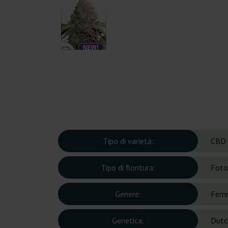
Tipo di varietà:
CBD
Tipo di fioritura:
Foto
Genere:
Femm
Genetica:
Dutc