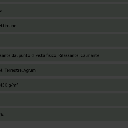
va
ettimane
sante dal punto di vista fisico, Rilassante, Calmante
l, Terrestre, Agrumi
450 g/m²
 %