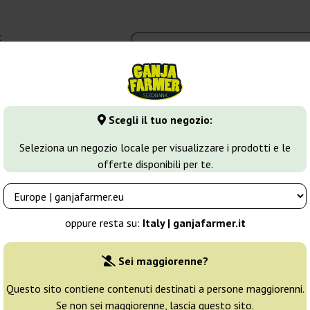
t
0 - 16:00
dbank
Tipi di marijuana
Altro
Scegli il tuo negozio:
va
CBD Charlotte's Angel
Seleziona un negozio locale per visualizzare i prodotti e le
offerte disponibili per te.
h Passion
Allevatore:
Dutch Passion
oppure resta su:
Italy | ganjafarmer.it
Confezione originale:
Sei maggiorenne?
3 semi
33
Questo sito contiene contenuti destinati a persone maggiorenni.
Se non sei maggiorenne, lascia questo sito.
Spedito in 24h
25% PIÙ ECON