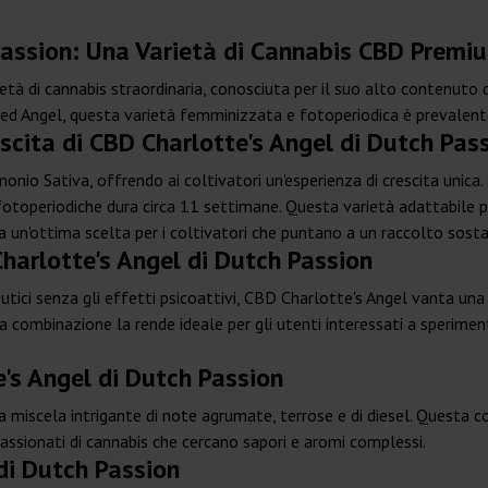
Passion: Una Varietà di Cannabis CBD Premi
età di cannabis straordinaria, conosciuta per il suo alto contenuto
 Red Angel, questa varietà femminizzata e fotoperiodica è prevalen
escita di CBD Charlotte's Angel di Dutch Pas
monio Sativa, offrendo ai coltivatori un'esperienza di crescita unic
tà fotoperiodiche dura circa 11 settimane. Questa varietà adattabile p
 un'ottima scelta per i coltivatori che puntano a un raccolto sosta
harlotte's Angel di Dutch Passion
utici senza gli effetti psicoattivi, CBD Charlotte's Angel vanta u
combinazione la rende ideale per gli utenti interessati a sperimenta
's Angel di Dutch Passion
na miscela intrigante di note agrumate, terrose e di diesel. Questa 
assionati di cannabis che cercano sapori e aromi complessi.
 di Dutch Passion