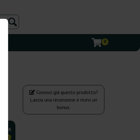
0
Conosci già questo prodotto?
Lascia una recensione e ricevi un
bonus.
,00 €
OMICO