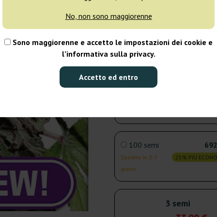
No, non sono maggiorenne
5 semi
48
Sono maggiorenne e accetto le impostazioni dei cookie e
Spedito in 3-7
25% PIÙ ECON
l’informativa sulla privacy.
giorni
Accetto ed entro
10 semi
81
Spedito in 3-7
25% PIÙ ECON
giorni
100 semi
692
Spedito in 3-7
25% PIÙ ECON
giorni
3 semi