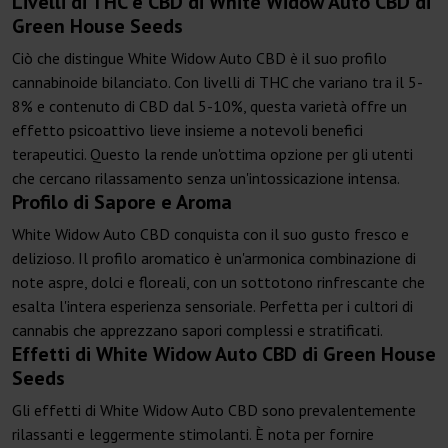
Livelli di THC e CBD di White Widow Auto CBD di
Green House Seeds
Ciò che distingue White Widow Auto CBD è il suo profilo
cannabinoide bilanciato. Con livelli di THC che variano tra il 5-
8% e contenuto di CBD dal 5-10%, questa varietà offre un
effetto psicoattivo lieve insieme a notevoli benefici
terapeutici. Questo la rende un'ottima opzione per gli utenti
che cercano rilassamento senza un'intossicazione intensa.
Profilo di Sapore e Aroma
White Widow Auto CBD conquista con il suo gusto fresco e
delizioso. Il profilo aromatico è un'armonica combinazione di
note aspre, dolci e floreali, con un sottotono rinfrescante che
esalta l'intera esperienza sensoriale. Perfetta per i cultori di
cannabis che apprezzano sapori complessi e stratificati.
Effetti di White Widow Auto CBD di Green House
Seeds
Gli effetti di White Widow Auto CBD sono prevalentemente
rilassanti e leggermente stimolanti. È nota per fornire