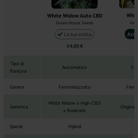
Whit
White Widow Auto CBD
Gan
Green House Seeds
Acqu
La tua scelta
54,00 €
4
Tipo di
Automatico
Fot
fioritura
Genere
Femminilizzato
Femmi
White Widow x High-CBD
Genetica
Original
x Ruderalis
Specie
Hybrid
H