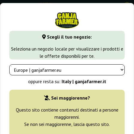
0
GanjaFarmer.it
Varietà di Cannabis
White Widow
White
Scegli il tuo negozio:
White Widow Auto CBD Green
Seleziona un negozio locale per visualizzare i prodotti e
House Seeds
le offerte disponibili per te.
-25%
+ omaggi
oppure resta su:
Italy | ganjafarmer.it
Sei maggiorenne?
Questo sito contiene contenuti destinati a persone
maggiorenni.
Se non sei maggiorenne, lascia questo sito.