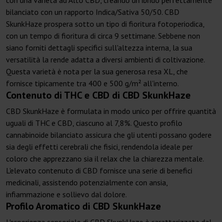
con una varietà ad Alto CBD, creando un ibrido perfettamente
bilanciato con un rapporto Indica/Sativa 50/50. CBD
SkunkHaze prospera sotto un tipo di fioritura fotoperiodica,
con un tempo di fioritura di circa 9 settimane. Sebbene non
siano forniti dettagli specifici sull'altezza interna, la sua
versatilità la rende adatta a diversi ambienti di coltivazione.
Questa varietà è nota per la sua generosa resa XL, che
fornisce tipicamente tra 400 e 500 g/m² all'interno.
Contenuto di THC e CBD di CBD SkunkHaze
CBD SkunkHaze è formulata in modo unico per offrire quantità
uguali di THC e CBD, ciascuno al 7,8%. Questo profilo
cannabinoide bilanciato assicura che gli utenti possano godere
sia degli effetti cerebrali che fisici, rendendola ideale per
coloro che apprezzano sia il relax che la chiarezza mentale.
L'elevato contenuto di CBD fornisce una serie di benefici
medicinali, assistendo potenzialmente con ansia,
infiammazione e sollievo dal dolore.
Profilo Aromatico di CBD SkunkHaze