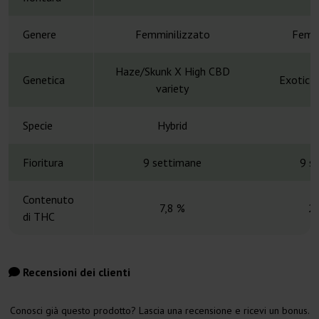
Genere
Femminilizzato
Femmi
Haze/Skunk X High CBD
Genetica
Exotic C
variety
Specie
Hybrid
H
Fioritura
9 settimane
9 s
Contenuto
7,8 %
2
di THC
Recensioni dei clienti
Conosci già questo prodotto? Lascia una recensione e ricevi un bonus.