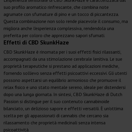
L'esperienza sensoriale di CBD SkunkHaze è caratterizzata dal
suo profilo aromatico rinfrescante, che combina note
agrumate con sfumature di pino e un tocco di piccantezza.
Questa combinazione non solo rende piacevole il consumo, ma
migliora anche l'esperienza complessiva, rendendola una
preferita per coloro che apprezzano sapori sfumati.
Effetti di CBD SkunkHaze
CBD SkunkHaze è rinomata per i suoi effetti fisici rilassanti,
accompagnati da una stimolazione cerebrale lenitiva. Le sue
proprietà terapeutiche si prestano ad applicazioni mediche,
fornendo sollievo senza effetti psicoattivi eccessivi. Gli utenti
possono aspettarsi un equilibrio armonioso che promuove il
relax fisico e uno stato mentale sereno, ideale per distendersi
dopo una lunga giornata. In sintesi, CBD SkunkHaze di Dutch
Passion si distingue per il suo contenuto cannabinoide
bilanciato, un delizioso sapore e effetti versatili. È un'ottima
scelta per gli appassionati di cannabis che cercano sia
rilassamento che proprietà medicinali senza intensa
psicoattività.