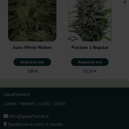
Au
Auto White Widow
Passion 1 Regular
Acquista ora
Acquista ora
7,00 €
35,25 €
GanjaFarmer.it
Lunedì - Venerdì / 10:00 - 16:00
info@ganjafarmer.it
Spedizione in tutto il mondo