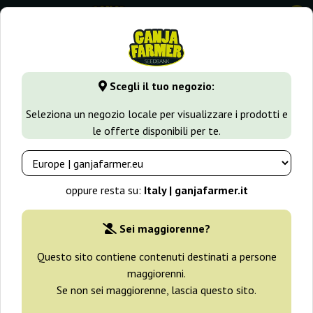
0
GanjaFarmer.it
Varietà di Cannabis
Skunk
CBD SkunkHa
Scegli il tuo negozio:
CBD SkunkHaze Dutch Passion
Seleziona un negozio locale per visualizzare i prodotti e
le offerte disponibili per te.
-25%
+ omaggi
oppure resta su:
Italy | ganjafarmer.it
Sei maggiorenne?
Questo sito contiene contenuti destinati a persone
maggiorenni.
Se non sei maggiorenne, lascia questo sito.