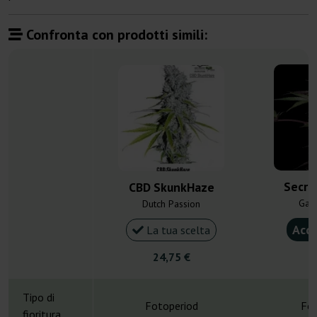
Confronta con prodotti simili:
Secre
CBD SkunkHaze
Gan
Dutch Passion
Acqu
La tua scelta
24,75 €
4
Tipo di
Fotoperiod
Fot
fioritura