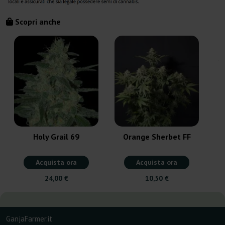
Scopri anche
S
Holy Grail 69
Orange Sherbet FF
Acquista ora
Acquista ora
24,00 €
10,50 €
GanjaFarmer.it