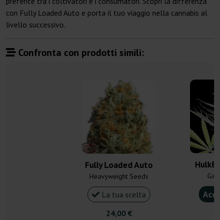
preferite tra i coltivatori e i consumatori. Scopri la differenza
con Fully Loaded Auto e porta il tuo viaggio nella cannabis al
livello successivo.
Confronta con prodotti simili:
HulkB
Fully Loaded Auto
Gan
Heavyweight Seeds
Acqu
La tua scelta
24,00 €
4