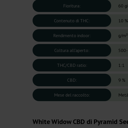
Fioritura:
60 gi
Contenuto di THC:
10 %
Rendimento indoor:
g/m²
Coltura all'aperto:
500-
THC/CBD ratio:
1:1
CBD:
9 %
Mese del raccolto:
Metà
White Widow CBD di Pyramid See