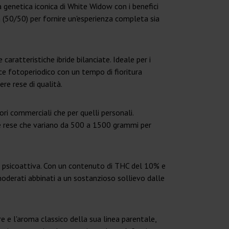
genetica iconica di White Widow con i benefici
 (50/50) per fornire un'esperienza completa sia
aratteristiche ibride bilanciate. Ideale per i
ce fotoperiodico con un tempo di fioritura
ere rese di qualità.
i commerciali che per quelli personali.
se rese che variano da 500 a 1500 grammi per
tà psicoattiva. Con un contenuto di THC del 10% e
 moderati abbinati a un sostanzioso sollievo dalle
e e l'aroma classico della sua linea parentale,