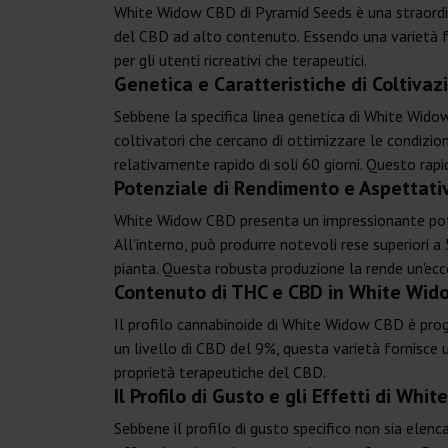
White Widow CBD di Pyramid Seeds è una straordin
del CBD ad alto contenuto. Essendo una varietà fo
per gli utenti ricreativi che terapeutici.
Genetica e Caratteristiche di Coltiva
Sebbene la specifica linea genetica di White Widow 
coltivatori che cercano di ottimizzare le condizio
relativamente rapido di soli 60 giorni. Questo rapid
Potenziale di Rendimento e Aspettati
White Widow CBD presenta un impressionante potenz
All'interno, può produrre notevoli rese superiori
pianta. Questa robusta produzione la rende un'ecce
Contenuto di THC e CBD in White Wid
Il profilo cannabinoide di White Widow CBD è prog
un livello di CBD del 9%, questa varietà fornisce u
proprietà terapeutiche del CBD.
Il Profilo di Gusto e gli Effetti di Wh
Sebbene il profilo di gusto specifico non sia elen