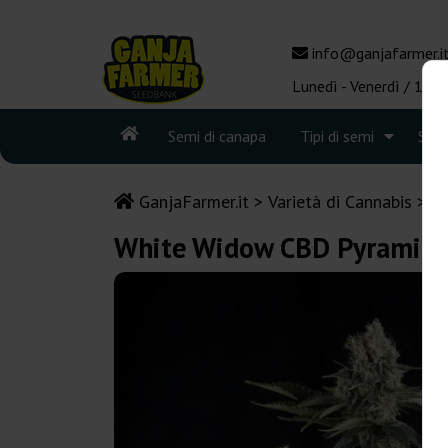
info@ganjafarmer.i
Lunedì - Venerdì / 10:0
Semi di canapa
Tipi di semi
See
GanjaFarmer.it
Varietà di Cannabis
W
White Widow CBD Pyramid 