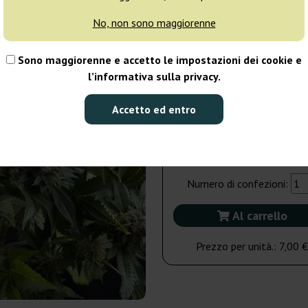
No, non sono maggiorenne
5 semi
35
Sono maggiorenne e accetto le impostazioni dei cookie e
Spedito in 3-7
l’informativa sulla privacy.
giorni
Accetto ed entro
5 semi
35,00 €
Numero di confezioni:
Al carrello
Prezzo per unità.:
7,00 €