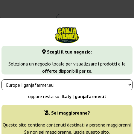
t
0 - 16:00
dbank
Tipi di marijuana
Altro
Scegli il tuo negozio:
hite Widow
White Widow CBD
Seleziona un negozio locale per visualizzare i prodotti e le
offerte disponibili per te.
Seeds
Allevatore:
Pyramid Seeds
oppure resta su:
Italy | ganjafarmer.it
Confezione originale:
Sei maggiorenne?
3 semi
21
Questo sito contiene contenuti destinati a persone maggiorenni.
Se non sei maggiorenne, lascia questo sito.
Non disponibile