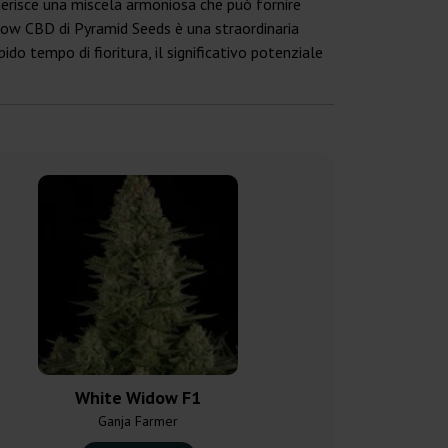
ggerisce una miscela armoniosa che può fornire
idow CBD di Pyramid Seeds è una straordinaria
ido tempo di fioritura, il significativo potenziale
White Widow F1
White Wido
Ganja Farmer
Ganja F