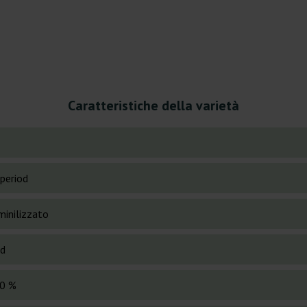
Caratteristiche della varietà
period
inilizzato
id
0 %