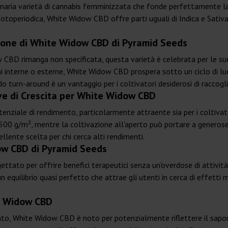
aria varietà di cannabis femminizzata che fonde perfettamente la 
toperiodica, White Widow CBD offre parti uguali di Indica e Sativa
zione di White Widow CBD di Pyramid Seeds
CBD rimanga non specificata, questa varietà è celebrata per le sue c
ni interne o esterne, White Widow CBD prospera sotto un ciclo di lu
o turn-around è un vantaggio per i coltivatori desiderosi di raccogli
ve di Crescita per White Widow CBD
iale di rendimento, particolarmente attraente sia per i coltivator
 a 500 g/m², mentre la coltivazione all'aperto può portare a genero
llente scelta per chi cerca alti rendimenti.
ow CBD di Pyramid Seeds
ettato per offrire benefici terapeutici senza un'overdose di attivi
n equilibrio quasi perfetto che attrae gli utenti in cerca di effetti
ite Widow CBD
cato, White Widow CBD è noto per potenzialmente riflettere il sapor