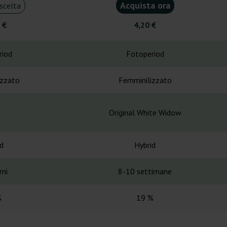
Acquista ora
scelta
 €
4,20 €
riod
Fotoperiod
izzato
Femminilizzato
Original White Widow
d
Hybrid
rni
8-10 settimane
%
19 %