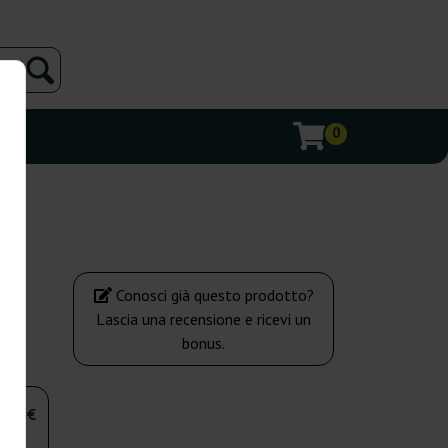
0
Conosci già questo prodotto?
Lascia una recensione e ricevi un
bonus.
,00 €