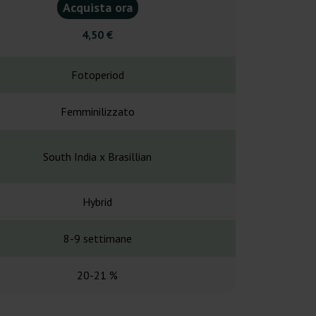
Acquista ora
Acquist
4,50 €
4,20
Fotoperiod
Fotope
Femminilizzato
Regol
South India x Brasillian
Indian/Br
Hybrid
Hybr
8-9 settimane
8 sett
20-21 %
19 