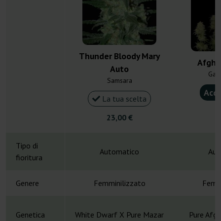
Thunder Bloody Mary
Afgha
Auto
Gan
Samsara
Acqu
La tua scelta
4
23,00 €
Tipo di
Automatico
Aut
fioritura
Genere
Femminilizzato
Femmi
Genetica
White Dwarf X Pure Mazar
Pure Afgh