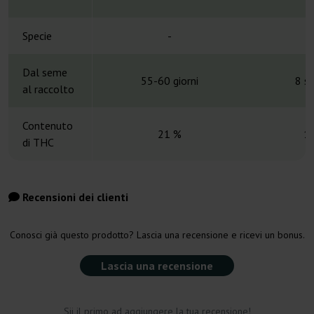
Specie
-
Dal seme
55-60 giorni
8 s
al raccolto
Contenuto
21 %
1
di THC
Recensioni dei clienti
Conosci già questo prodotto? Lascia una recensione e ricevi un bonus.
Lascia una recensione
Sii il primo ad aggiungere la tua recensione!