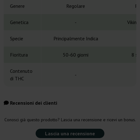
Genere
Regolare
Re
Genetica
-
Vikin
Specie
Principalmente Indica
Fioritura
50-60 giorni
8 s
Contenuto
-
1
di THC
Recensioni dei clienti
Conosci già questo prodotto? Lascia una recensione e ricevi un bonus.
Lascia una recensione