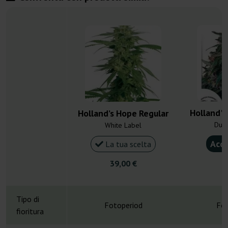
Holland's
Holland’s Hope Regular
Dutc
White Label
Acqu
La tua scelta
39,00 €
2
Tipo di
Fotoperiod
Fot
fioritura