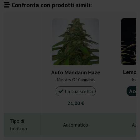
Confronta con prodotti simili:
Lemon
Auto Mandarin Haze
Gan
Ministry Of Cannabis
Acqu
La tua scelta
21,00 €
4
Tipo di
Automatico
Aut
fioritura