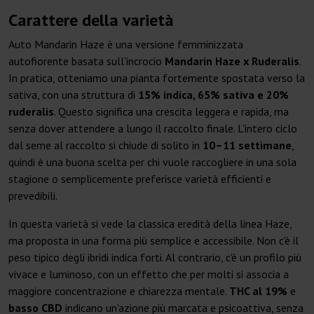
Carattere della varietà
Auto Mandarin Haze è una versione femminizzata
autofiorente basata sull'incrocio
Mandarin Haze x Ruderalis
.
In pratica, otteniamo una pianta fortemente spostata verso la
sativa, con una struttura di
15% indica, 65% sativa e 20%
ruderalis
. Questo significa una crescita leggera e rapida, ma
senza dover attendere a lungo il raccolto finale. L'intero ciclo
dal seme al raccolto si chiude di solito in
10–11 settimane
,
quindi è una buona scelta per chi vuole raccogliere in una sola
stagione o semplicemente preferisce varietà efficienti e
prevedibili.
In questa varietà si vede la classica eredità della linea Haze,
ma proposta in una forma più semplice e accessibile. Non c'è il
peso tipico degli ibridi indica forti. Al contrario, c'è un profilo più
vivace e luminoso, con un effetto che per molti si associa a
maggiore concentrazione e chiarezza mentale.
THC al 19%
e
basso CBD
indicano un'azione più marcata e psicoattiva, senza