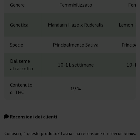
Genere
Femminilizzato
Femmi
Genetica
Mandarin Haze x Ruderalis
Lemon Ha
Specie
Principalmente Sativa
Principa
Dal seme
10-11 settimane
10-12
al raccolto
Contenuto
19 %
1
di THC
Recensioni dei clienti
Conosci già questo prodotto? Lascia una recensione e ricevi un bonus.