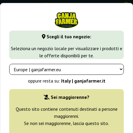
0
GanjaFarmer.it
Varietà di Cannabis
Haze
Auto Mandari
Scegli il tuo negozio:
Auto Mandarin Haze Ministry Of
Seleziona un negozio locale per visualizzare i prodotti e
Cannabis
le offerte disponibili per te.
oppure resta su:
Italy | ganjafarmer.it
Sei maggiorenne?
Questo sito contiene contenuti destinati a persone
maggiorenni.
Se non sei maggiorenne, lascia questo sito.