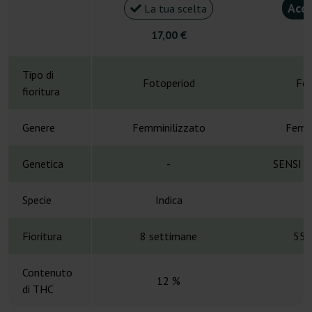
Acqu
La tua scelta
17,00 €
2
Tipo di
Fotoperiod
Fot
fioritura
Genere
Femminilizzato
Femmi
Genetica
-
SENSI S
Specie
Indica
Fioritura
8 settimane
55-
Contenuto
12 %
di THC