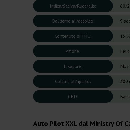
Indica/Sativa/Ruderalis:
60/2
Dal seme al raccolto:
9 se
Contenuto di THC:
15 %
Azione:
Felic
Il sapore:
Musch
Coltura all'aperto:
300 
CBD:
Bass
Auto Pilot XXL dal Ministry Of 