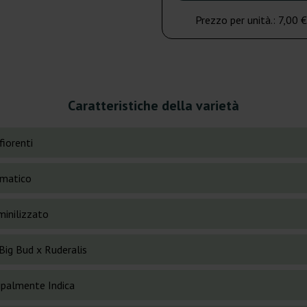
Prezzo per unità.:
7,00 €
Caratteristiche della varietà
fiorenti
matico
inilizzato
Big Bud x Ruderalis
cipalmente Indica