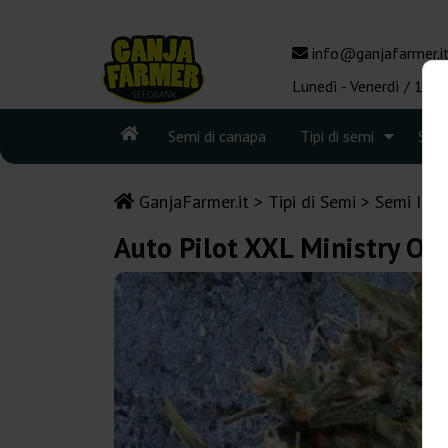
info@ganjafarmer.i
Lunedì - Venerdì / 10:0
Semi di canapa
Tipi di semi
See
GanjaFarmer.it
Tipi di Semi
Semi Indi
Auto Pilot XXL Ministry Of