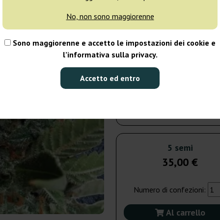
giorni
No, non sono maggiorenne
5 semi
35
Sono maggiorenne e accetto le impostazioni dei cookie e
l’informativa sulla privacy.
Spedito in 24h
Accetto ed entro
25 semi
141
Spedito in 3-7
giorni
5 semi
35,00 €
Numero di confezioni:
Al carrello