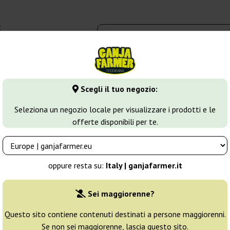
t
0 - 16:00
dbank
Tipi di marijuana
Altro
Scegli il tuo negozio:
ca
Auto Pilot XXL
Seleziona un negozio locale per visualizzare i prodotti e le
offerte disponibili per te.
 Cannabis
Allevatore:
Ministry Of Cannabis
oppure resta su:
Italy | ganjafarmer.it
Confezione originale:
Sei maggiorenne?
2 semi
17
Questo sito contiene contenuti destinati a persone maggiorenni.
Se non sei maggiorenne, lascia questo sito.
Spedito in 3-7