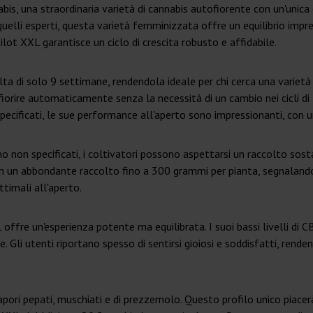
is, una straordinaria varietà di cannabis autofiorente con un'unica
r quelli esperti, questa varietà femminizzata offre un equilibrio im
lot XXL garantisce un ciclo di crescita robusto e affidabile.
 di solo 9 settimane, rendendola ideale per chi cerca una varietà d
 fiorire automaticamente senza la necessità di un cambio nei cicli di 
specificati, le sue performance all'aperto sono impressionanti, con 
 non specificati, i coltivatori possono aspettarsi un raccolto sost
con un abbondante raccolto fino a 300 grammi per pianta, segnalando
ttimali all'aperto.
ffre un'esperienza potente ma equilibrata. I suoi bassi livelli di 
 Gli utenti riportano spesso di sentirsi gioiosi e soddisfatti, rende
apori pepati, muschiati e di prezzemolo. Questo profilo unico piacerà