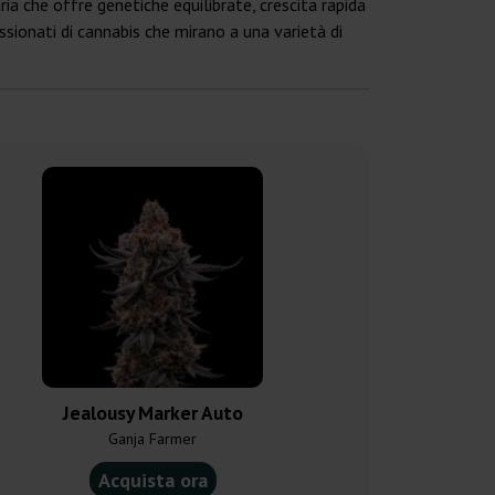
ia che offre genetiche equilibrate, crescita rapida
assionati di cannabis che mirano a una varietà di
Jealousy Marker Auto
Runtz 
Ganja Farmer
Ganja F
Acquista ora
Acquist