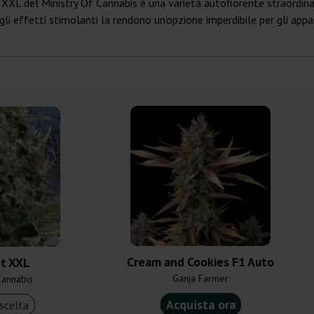
 XXL del Ministry Of Cannabis è una varietà autofiorente straordinar
e gli effetti stimolanti la rendono un'opzione imperdibile per gli app
Cream and Cookies F1 Auto
ot XXL
Ganja Farmer
Cannabis
Acquista ora
scelta