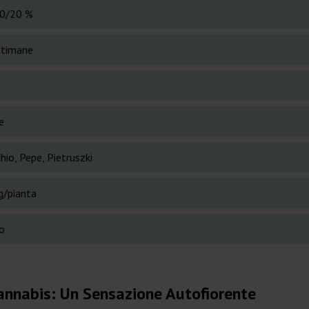
0/20 %
ttimane
e
io, Pepe, Pietruszki
g/pianta
o
Cannabis: Un Sensazione Autofiorente