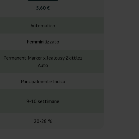
5,60 €
4,90
Automatico
Automa
Femminilizzato
Femminil
Permanent Marker x Jealousy Zkittlez
Runtz x BF Su
Auto
Principalmente Indica
Principalme
9-10 settimane
9-10 set
20-28 %
17-2