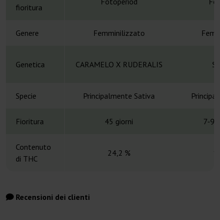
Fotoperiod
Fot
fioritura
Genere
Femminilizzato
Femmi
Genetica
CARAMELO X RUDERALIS
Sk
Specie
Principalmente Sativa
Principa
Fioritura
45 giorni
7-9 
Contenuto
24,2 %
1
di THC
Recensioni dei clienti