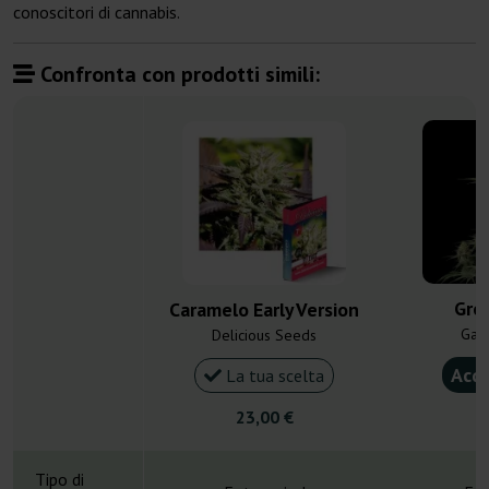
conoscitori di cannabis.
Confronta con prodotti simili:
Gre
Caramelo Early Version
Gan
Delicious Seeds
Acqu
La tua scelta
23,00 €
4
Tipo di