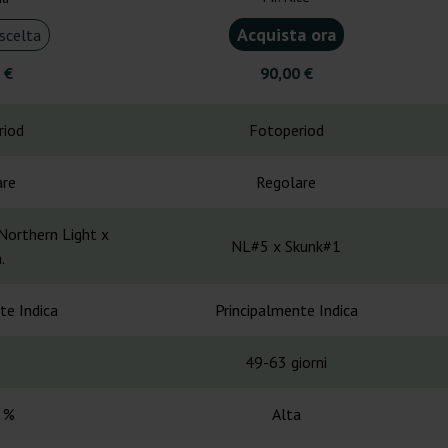
Acquista ora
scelta
 €
90,00 €
riod
Fotoperiod
are
Regolare
Northern Light x
NL#5 x Skunk#1
.
te Indica
Principalmente Indica
49-63 giorni
 %
Alta