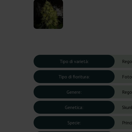
Tipo di varietà:
Rego
Tipo di fioritura:
Foto
Genere:
Rego
Genetica:
Skunk
Specie:
Prin