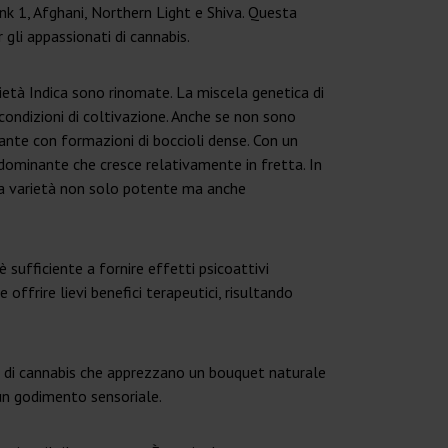
unk 1, Afghani, Northern Light e Shiva. Questa
gli appassionati di cannabis.
rietà Indica sono rinomate. La miscela genetica di
condizioni di coltivazione. Anche se non sono
iante con formazioni di boccioli dense. Con un
 dominante che cresce relativamente in fretta. In
sta varietà non solo potente ma anche
sufficiente a fornire effetti psicoattivi
ffrire lievi benefici terapeutici, risultando
ori di cannabis che apprezzano un bouquet naturale
un godimento sensoriale.