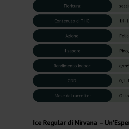
Fioritura:
sett
Contenuto di THC:
14-1
Azione:
Felic
Il sapore:
Pino,
Rendimento indoor:
g/m²
CBD:
0,1-
Mese del raccolto:
Otto
Ice Regular di Nirvana – Un'Espe