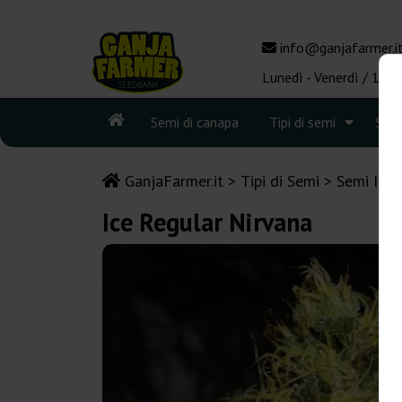
info@ganjafarmer.i
Lunedì - Venerdì / 10:0
Semi di canapa
Tipi di semi
See
GanjaFarmer.it
Tipi di Semi
Semi Indi
Ice Regular Nirvana