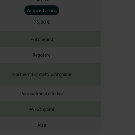
Acquista ora
Acquist
75,00 €
75,0
Fotoperiod
Fotope
Regolare
Regol
Northern Lights#5 x Afghane
Afghane x Af
Principalmente Indica
Principalme
49-63 giorni
-
Alta
Alt