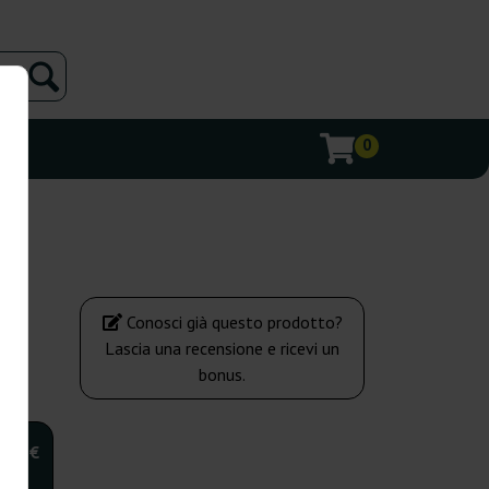
0
Conosci già questo prodotto?
Lascia una recensione e ricevi un
bonus.
,00 €