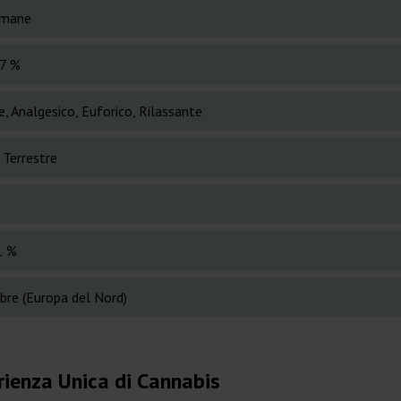
imane
7 %
e, Analgesico, Euforico, Rilassante
 Terrestre
1 %
bre (Europa del Nord)
rienza Unica di Cannabis