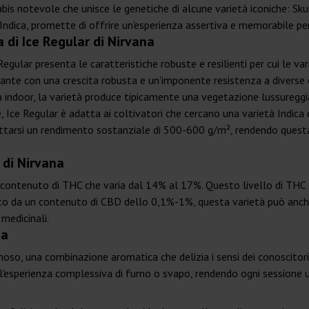
abis notevole che unisce le genetiche di alcune varietà iconiche: Sk
dica, promette di offrire un'esperienza assertiva e memorabile per 
a di Ice Regular di Nirvana
gular presenta le caratteristiche robuste e resilienti per cui le va
iante con una crescita robusta e un'imponente resistenza a diverse 
cita indoor, la varietà produce tipicamente una vegetazione lussuregg
e, Ice Regular è adatta ai coltivatori che cercano una varietà Indica
spettarsi un rendimento sostanziale di 500-600 g/m², rendendo que
 di Nirvana
 contenuto di THC che varia dal 14% al 17%. Questo livello di THC è 
to da un contenuto di CBD dello 0,1%-1%, questa varietà può anche o
 medicinali.
na
sinoso, una combinazione aromatica che delizia i sensi dei conoscit
 l'esperienza complessiva di fumo o svapo, rendendo ogni sessione 