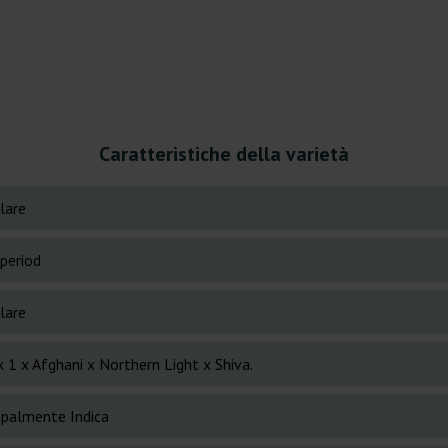
Caratteristiche della varietà
lare
period
lare
 1 x Afghani x Northern Light x Shiva.
cipalmente Indica