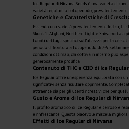
Ice Regular di Nirvana Seeds è una varietà di cann
varietà regolare a fotoperiodo, prevalentemente In
Genetiche e Caratteristiche di Crescit
Essendo una varietà prevalentemente Indica, Ice Re
Skunk 1, Afghani, Northern Light e Shiva porta a p
forniti dettagli specifici sull'altezza per la cres
periodo di fioritura a fotoperiodo di 7-9 settiman
condizioni ottimali, chi coltiva in interno può a
generosamente prolifica.
Contenuto di THC e CBD di Ice Regular
Ice Regular offre un'esperienza equilibrata con un
significativi senza risultare opprimente. Completa
attraente sia per gli utenti ricreativi che per quelli
Gusto e Aroma di Ice Regular di Nirva
Il profilo aromatico di Ice Regular è terroso e re
e rinfrescante. Questa piacevole miscela migliora
Effetti di Ice Regular di Nirvana