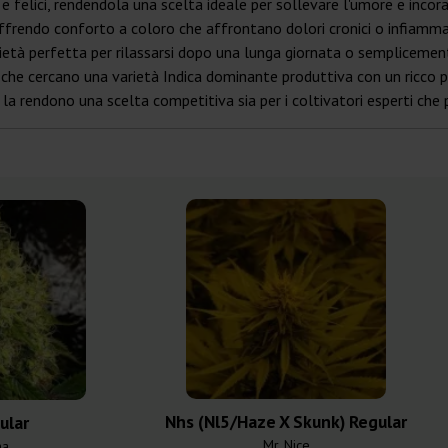
i e felici, rendendola una scelta ideale per sollevare l'umore e inco
 offrendo conforto a coloro che affrontano dolori cronici o infiamma
ietà perfetta per rilassarsi dopo una lunga giornata o semplicement
he cercano una varietà Indica dominante produttiva con un ricco patr
o la rendono una scelta competitiva sia per i coltivatori esperti che 
Nhs (Nl5/Haze X Skunk) Regular
ular
Mr. Nice
na