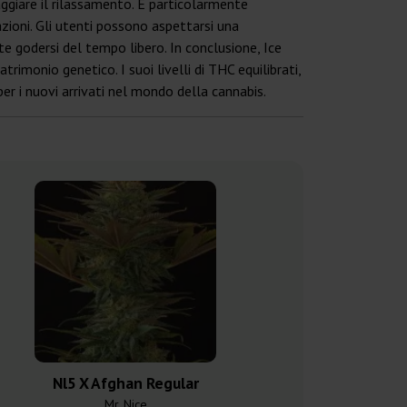
raggiare il rilassamento. È particolarmente
zioni. Gli utenti possono aspettarsi una
e godersi del tempo libero. In conclusione, Ice
imonio genetico. I suoi livelli di THC equilibrati,
per i nuovi arrivati nel mondo della cannabis.
Nl5 X Afghan Regular
Devil R
Mr. Nice
Mr. N