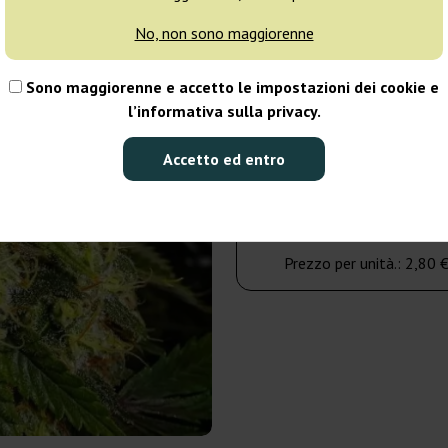
giorni
No, non sono maggiorenne
10 semi
Sono maggiorenne e accetto le impostazioni dei cookie e
l’informativa sulla privacy.
28,00 €
Accetto ed entro
Numero di confezioni:
Al carrello
Prezzo per unità.:
2,80 