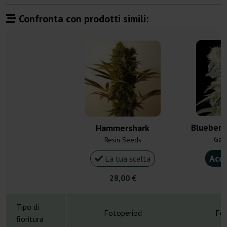
Confronta con prodotti simili:
Blueberr
Hammershark
Gan
Resin Seeds
Acqu
La tua scelta
28,00 €
4
Tipo di
Fotoperiod
Fot
fioritura