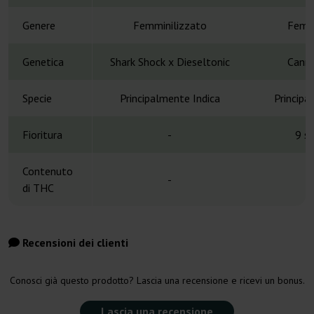
Genere
Femminilizzato
Femmi
Genetica
Shark Shock x Dieseltonic
Canna
Specie
Principalmente Indica
Principa
Fioritura
-
9 s
Contenuto
-
di THC
Recensioni dei clienti
Conosci già questo prodotto? Lascia una recensione e ricevi un bonus.
Lascia una recensione