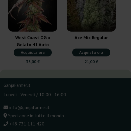
West Coast OG x
Ace Mix Regular
Gelato 41 Auto
Acquista ora
Acquista ora
33,00 €
21,00 €
GanjaFarmer.it
Lunedì - Venerdì / 10:00 - 16:00
info@ganjafarmer.it
Spedizione in tutto il mondo
+48 731 111 420