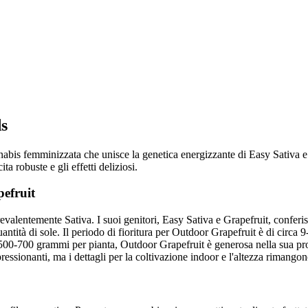
s
abis femminizzata che unisce la genetica energizzante di Easy Sativa e 
ta robuste e gli effetti deliziosi.
pefruit
evalentemente Sativa. I suoi genitori, Easy Sativa e Grapefruit, conferis
antità di sole. Il periodo di fioritura per Outdoor Grapefruit è di circa 
tra 500-700 grammi per pianta, Outdoor Grapefruit è generosa nella sua
ssionanti, ma i dettagli per la coltivazione indoor e l'altezza rimangono