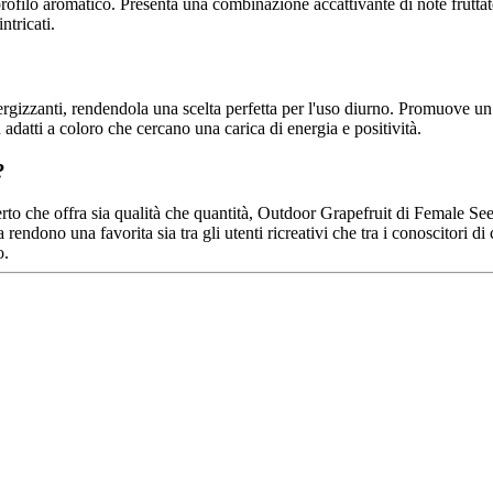
 profilo aromatico. Presenta una combinazione accattivante di note frut
ntricati.
rgizzanti, rendendola una scelta perfetta per l'uso diurno. Promuove un 
n adatti a coloro che cercano una carica di energia e positività.
?
aperto che offra sia qualità che quantità, Outdoor Grapefruit di Female Se
 rendono una favorita sia tra gli utenti ricreativi che tra i conoscitori di c
o.