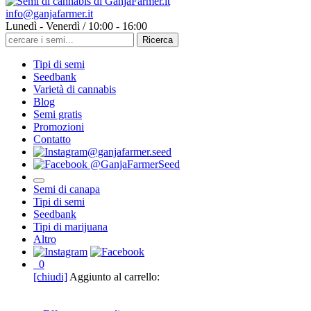
info@ganjafarmer.it
Lunedì - Venerdì / 10:00 - 16:00
Tipi di semi
Seedbank
Varietà di cannabis
Blog
Semi gratis
Promozioni
Contatto
@ganjafarmer.seed
@GanjaFarmerSeed
Semi di canapa
Tipi di semi
Seedbank
Tipi di marijuana
Altro
0
[chiudi]
Aggiunto al carrello: