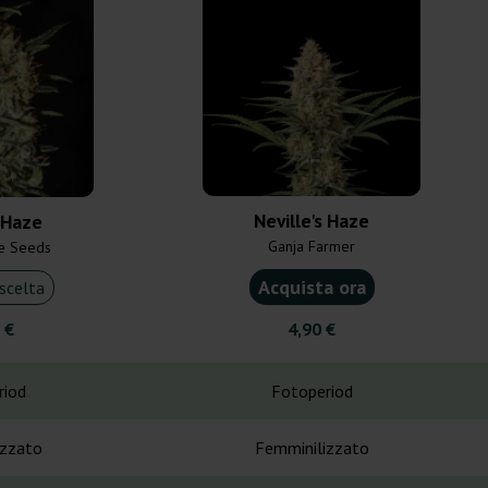
Neville's Haze
s Haze
Ganja Farmer
e Seeds
Acquista ora
scelta
 €
4,90 €
riod
Fotoperiod
izzato
Femminilizzato