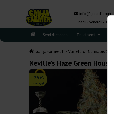
info@ganjafarmer.i
Lunedì - Venerdì / 10:0
Semi di canapa
Tipi di semi
See
GanjaFarmer.it
Varietà di Cannabis
H
Neville's Haze Green House
-25%
+ omaggi