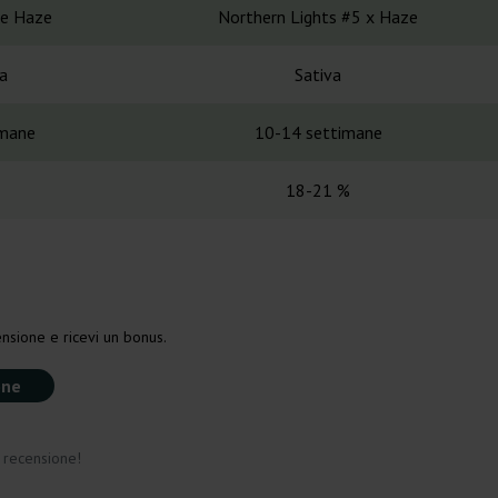
re Haze
Northern Lights #5 x Haze
a
Sativa
imane
10-14 settimane
18-21 %
nsione e ricevi un bonus.
one
a recensione!