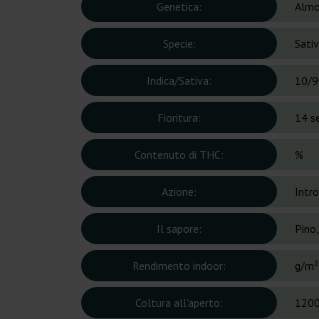
Genetica:
Almo
Specie:
Sati
Indica/Sativa:
10/9
Fioritura:
14 s
Contenuto di THC:
%
Azione:
Intro
Il sapore:
Pino
Rendimento indoor:
g/m²
Coltura all'aperto:
1200