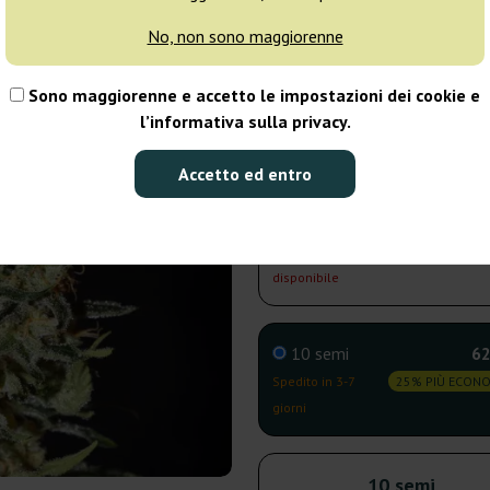
disponibile
No, non sono maggiorenne
3 semi
24
Sono maggiorenne e accetto le impostazioni dei cookie e
l’informativa sulla privacy.
Non
25% PIÙ ECON
disponibile
Accetto ed entro
5 semi
34
Non
25% PIÙ ECON
disponibile
10 semi
62
Spedito in 3-7
25% PIÙ ECON
giorni
10 semi