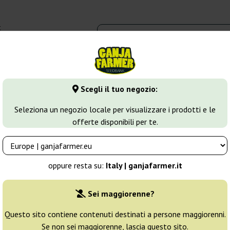
t
0 - 16:00
dbank
Tipi di marijuana
Altro
Scegli il tuo negozio:
aze
Neville's Haze
Seleziona un negozio locale per visualizzare i prodotti e le
offerte disponibili per te.
 Seeds
Allevatore:
Green House Seeds
oppure resta su:
Italy | ganjafarmer.it
Confezione originale:
Sei maggiorenne?
1 seme
10
Questo sito contiene contenuti destinati a persone maggiorenni.
Se non sei maggiorenne, lascia questo sito.
Non
25% PIÙ ECON