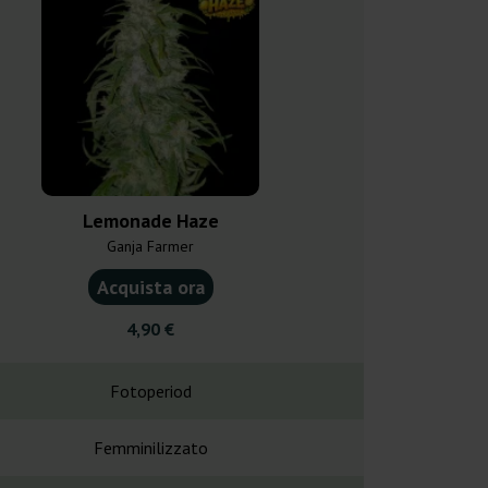
Lemonade Haze
Brainkill
Ganja Farmer
Vision 
Acquista ora
Acquist
4,90 €
20,0
Fotoperiod
Fotope
Femminilizzato
Femminil