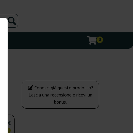
0
Conosci già questo prodotto?
Lascia una recensione e ricevi un
bonus.
,50 €
OMICO