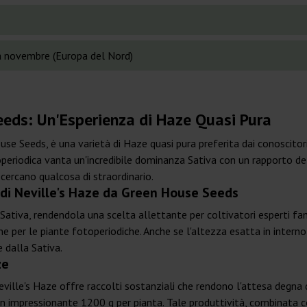
 novembre (Europa del Nord)
eeds: Un'Esperienza di Haze Quasi Pura
 Seeds, è una varietà di Haze quasi pura preferita dai conoscitori di
periodica vanta un'incredibile dominanza Sativa con un rapporto d
cercano qualcosa di straordinario.
a di Neville's Haze da Green House Seeds
Sativa, rendendola una scelta allettante per coltivatori esperti fam
ne per le piante fotoperiodiche. Anche se l'altezza esatta in interno
 dalla Sativa.
ze
eville's Haze offre raccolti sostanziali che rendono l'attesa degna 
n impressionante 1200 g per pianta. Tale produttività, combinata co