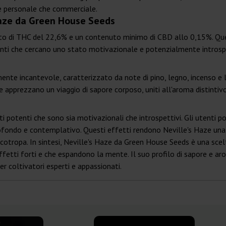
ne personale che commerciale.
Haze da Green House Seeds
nuto di THC del 22,6% e un contenuto minimo di CBD allo 0,15%. Que
utenti che cercano uno stato motivazionale e potenzialmente introsp
ente incantevole, caratterizzato da note di pino, legno, incenso e 
he apprezzano un viaggio di sapore corposo, uniti all'aroma distintivo
ti potenti che sono sia motivazionali che introspettivi. Gli utenti 
ofondo e contemplativo. Questi effetti rendono Neville's Haze una 
tropa. In sintesi, Neville's Haze da Green House Seeds è una scelt
fetti forti e che espandono la mente. Il suo profilo di sapore e ar
er coltivatori esperti e appassionati.