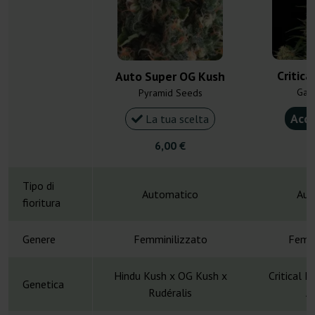
Critica
Auto Super OG Kush
Gan
Pyramid Seeds
Acqu
La tua scelta
6,00 €
4
Tipo di
Automatico
Aut
fioritura
Genere
Femminilizzato
Femmi
Hindu Kush x OG Kush x
Critical 
Genetica
Rudéralis
A