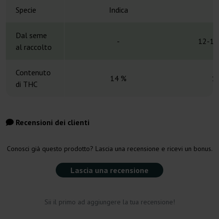
Specie
Indica
Dal seme
-
12-13
al raccolto
Contenuto
14 %
1
di THC
Recensioni dei clienti
Conosci già questo prodotto? Lascia una recensione e ricevi un bonus.
Lascia una recensione
Sii il primo ad aggiungere la tua recensione!