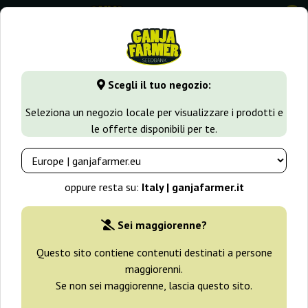
0
GanjaFarmer.it
Varietà di Cannabis
OG Kush
Auto Supe
Scegli il tuo negozio:
Auto Super OG Kush Pyramid
Seleziona un negozio locale per visualizzare i prodotti e
Seeds
le offerte disponibili per te.
oppure resta su:
Italy | ganjafarmer.it
Sei maggiorenne?
Questo sito contiene contenuti destinati a persone
maggiorenni.
Se non sei maggiorenne, lascia questo sito.