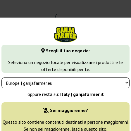
t
0 - 16:00
dbank
Tipi di marijuana
Altro
Scegli il tuo negozio:
hite Widow
White Widow x Big Bud
Seleziona un negozio locale per visualizzare i prodotti e le
offerte disponibili per te.
ale Seeds
Allevatore:
Female Seeds
oppure resta su:
Italy | ganjafarmer.it
Confezione originale:
Sei maggiorenne?
4 semi
22
Questo sito contiene contenuti destinati a persone maggiorenni.
Se non sei maggiorenne, lascia questo sito.
Spedito oggi