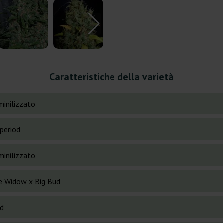
Caratteristiche della varietà
inilizzato
period
inilizzato
e Widow x Big Bud
id