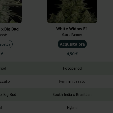
White Widow F1
x Big Bud
Ganja Farmer
Seeds
Acquista ora
scelta
 €
4,50 €
riod
Fotoperiod
izzato
Femminilizzato
x Big Bud
South India x Brasillian
d
Hybrid