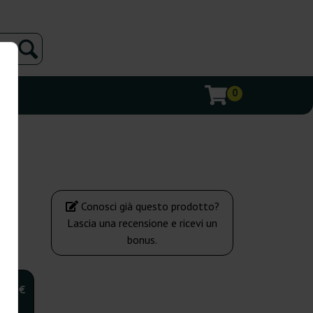
0
Conosci già questo prodotto?
Lascia una recensione e ricevi un
bonus.
,00 €