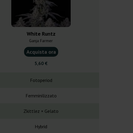
White Runtz
White 
Ganja Farmer
Pyramid
Acquista ora
Acquist
5,60 €
30,0
Fotoperiod
Fotope
Femminilizzato
Femminil
Zkittlez × Gelato
South Indian
Hybrid
Hybr