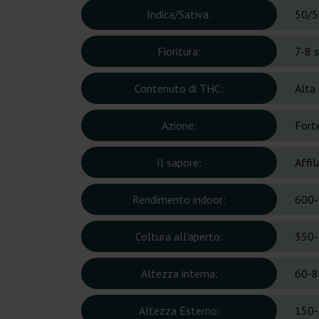
Indica/Sativa:
50/5
Fioritura:
7-8 
Contenuto di THC:
Alta
Azione:
Forte
Il sapore:
Affil
Rendimento indoor:
600-
Coltura all'aperto:
350-
Altezza interna:
60-8
Altezza Esterno:
150-