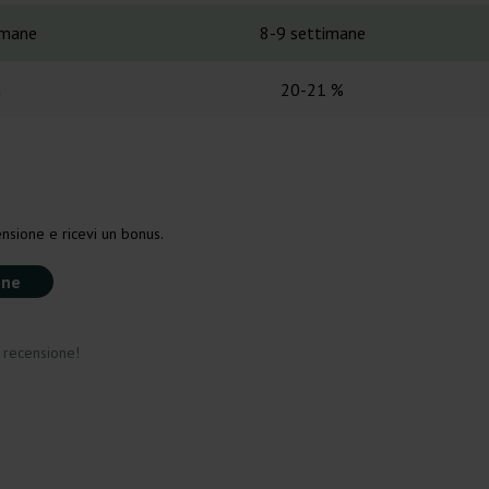
imane
8-9 settimane
a
20-21 %
nsione e ricevi un bonus.
one
a recensione!