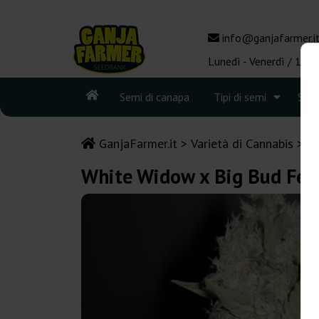
info@ganjafarmer.i
Lunedì - Venerdì / 10:0
Semi di canapa
Tipi di semi
See
GanjaFarmer.it
Varietà di Cannabis
W
White Widow x Big Bud Fem