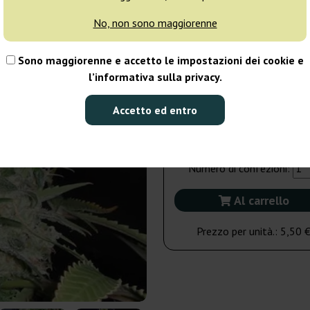
No, non sono maggiorenne
10 semi
51
Sono maggiorenne e accetto le impostazioni dei cookie e
Spedito oggi
l’informativa sulla privacy.
4 semi
Accetto ed entro
22,00 €
Numero di confezioni:
Al carrello
Prezzo per unità.:
5,50 