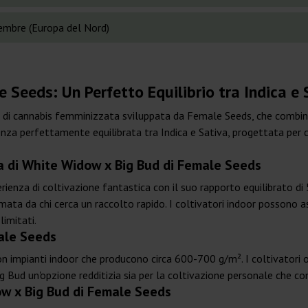
embre (Europa del Nord)
Seeds: Un Perfetto Equilibrio tra Indica e 
à di cannabis femminizzata sviluppata da Female Seeds, che combin
enza perfettamente equilibrata tra Indica e Sativa, progettata per 
ta di White Widow x Big Bud di Female Seeds
ienza di coltivazione fantastica con il suo rapporto equilibrato di 
amata da chi cerca un raccolto rapido. I coltivatori indoor possono 
limitati.
ale Seeds
on impianti indoor che producono circa 600-700 g/m². I coltivatori 
Bud un'opzione redditizia sia per la coltivazione personale che c
w x Big Bud di Female Seeds