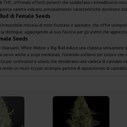
C, offrendo effetti potenti che soddisfano i intenditori in cerca di 
di questa varietà indicano principalmente caratteristiche dominate da
 Bud di Female Seeds
rresistibile miscela di note fruttate e speziate, che offre un'esperie
 la distingue, aggiungendo al suo fascino per gli utenti che apprezza
emale Seeds
 rilassanti, White Widow x Big Bud induce una classica sensazione di
erve anche a scopi medicinali, fornendo sollievo per coloro che ce
 per coltivatori e utenti che desiderano una varietà di cannabis equi
, la rende un must-try per un'ampia gamma di appassionati di cannabis