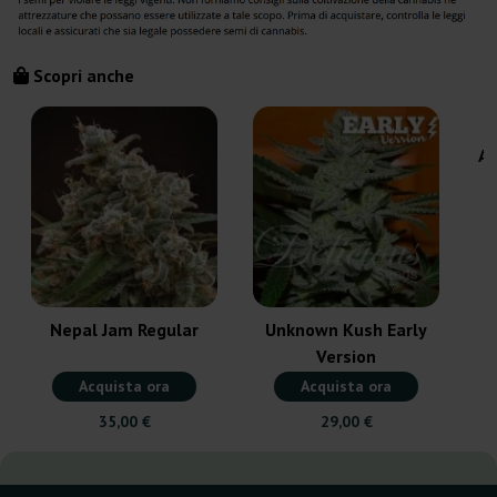
Scopri anche
An
Nepal Jam Regular
Unknown Kush Early
Version
Acquista ora
Acquista ora
35,00 €
29,00 €