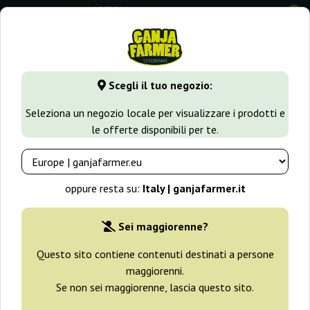
0
⭐ -40% Varietà a crescita rapida ⭐
⏰ 2 giorni 08:42:29
Scegli il tuo negozio:
GanjaFarmer.it
Tipi di Semi
Semi Femminizzati di Cannabi
Seleziona un negozio locale per visualizzare i prodotti e
le offerte disponibili per te.
Kuban Killer Kalashnikov Seeds
oppure resta su:
Italy | ganjafarmer.it
Sei maggiorenne?
Questo sito contiene contenuti destinati a persone
maggiorenni.
Se non sei maggiorenne, lascia questo sito.