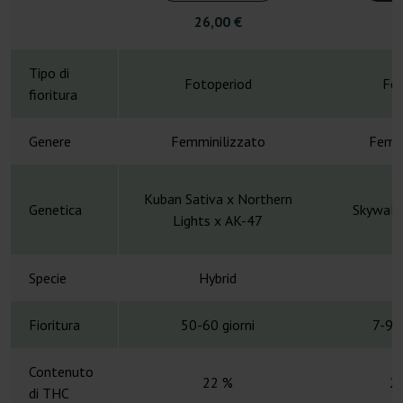
26,00 €
6
Tipo di
Fotoperiod
Fot
fioritura
Genere
Femminilizzato
Femmi
Kuban Sativa х Northern
Genetica
Skywalk
Lights х AK-47
Specie
Hybrid
H
Fioritura
50-60 giorni
7-9 
Contenuto
22 %
2
di THC