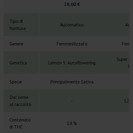
28,00 €
5
Tipo di
Automatico
Aut
fioritura
Genere
Femminilizzato
Femmi
Super L
Genetica
Lemon 5, Autoflowering
Ru
Specie
Principalmente Sativa
S
Dal seme
-
12 s
al raccolto
Contenuto
19 %
1
di THC