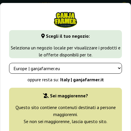
0
⭐ -40% Varietà a crescita rapida ⭐
⏰ 2 giorni 03:46:05
Scegli il tuo negozio:
GanjaFarmer.it
Varietà di Cannabis
Lemon Haze
Super 
Seleziona un negozio locale per visualizzare i prodotti e
le offerte disponibili per te.
Super Auto Lemon Haze Original
Sensible Seeds
oppure resta su:
Italy | ganjafarmer.it
Sei maggiorenne?
Questo sito contiene contenuti destinati a persone
maggiorenni.
Se non sei maggiorenne, lascia questo sito.