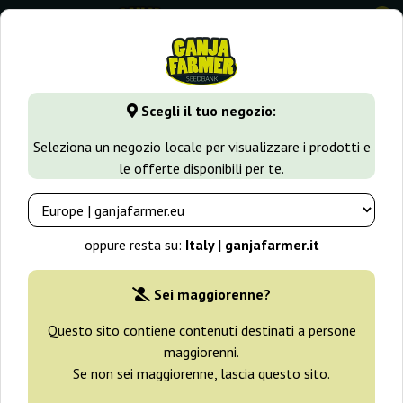
0
GanjaFarmer.it
Varietà di Cannabis
Lemon Haze
Lemon 
Scegli il tuo negozio:
Lemon Trip Positronics
Seleziona un negozio locale per visualizzare i prodotti e
le offerte disponibili per te.
oppure resta su:
Italy | ganjafarmer.it
Sei maggiorenne?
Questo sito contiene contenuti destinati a persone
maggiorenni.
Se non sei maggiorenne, lascia questo sito.