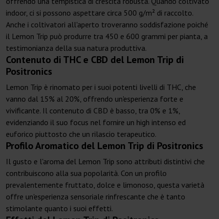
offrendo una tempistica di crescita robusta. Quando coltivato
indoor, ci si possono aspettare circa 500 g/m² di raccolto.
Anche i coltivatori all'aperto troveranno soddisfazione poiché
il Lemon Trip può produrre tra 450 e 600 grammi per pianta, a
testimonianza della sua natura produttiva.
Contenuto di THC e CBD del Lemon Trip di
Positronics
Lemon Trip è rinomato per i suoi potenti livelli di THC, che
vanno dal 15% al 20%, offrendo un'esperienza forte e
vivificante. Il contenuto di CBD è basso, tra 0% e 1%,
evidenziando il suo focus nel fornire un high intenso ed
euforico piuttosto che un rilascio terapeutico.
Profilo Aromatico del Lemon Trip di Positronics
Il gusto e l'aroma del Lemon Trip sono attributi distintivi che
contribuiscono alla sua popolarità. Con un profilo
prevalentemente fruttato, dolce e limonoso, questa varietà
offre un'esperienza sensoriale rinfrescante che è tanto
stimolante quanto i suoi effetti.