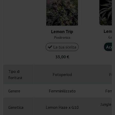
Lemon
Lemon Trip
Gan
Positronics
Acqu
La tua scelta
33,00 €
6
Tipo di
Fotoperiod
Fot
fioritura
Genere
Femminilizzato
Femmi
Jungle S
Genetica
Lemon Haze x G10
D