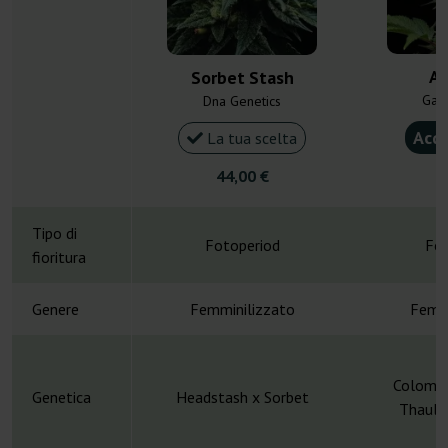
AK
Sorbet Stash
Gan
Dna Genetics
Acqu
La tua scelta
44,00 €
6
Tipo di
Fotoperiod
Fot
fioritura
Genere
Femminilizzato
Femmi
Colombi
Genetica
Headstash x Sorbet
Thaula