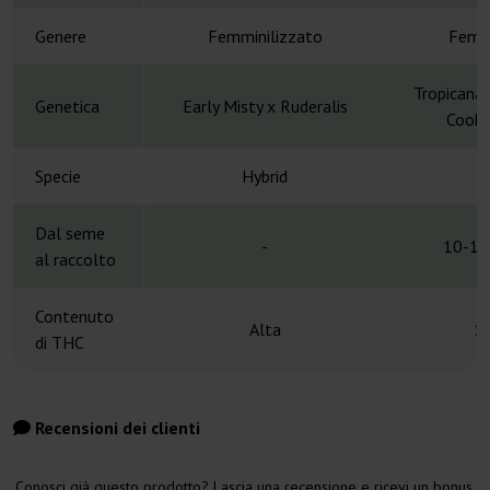
Genere
Femminilizzato
Femmi
Tropicana 
Genetica
Early Misty x Ruderalis
Cooki
Specie
Hybrid
H
Dal seme
-
10-11
al raccolto
Contenuto
Alta
1
di THC
Recensioni dei clienti
Conosci già questo prodotto? Lascia una recensione e ricevi un bonus.