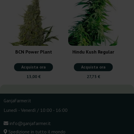
BCN Power Plant
Hindu Kush Regular
Acquista ora
Acquista ora
13,00 €
27,75 €
GanjaFarmer.it
Lunedì - Venerdì / 10:00 - 16:00
info@ganjafarmer.it
Spedizione in tutto il mondo