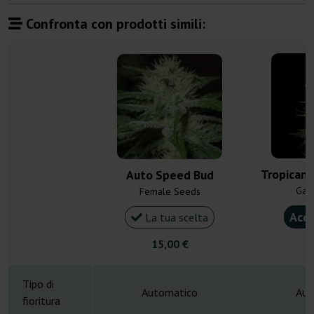
Confronta con prodotti simili:
Tropicann
Auto Speed Bud
Gan
Female Seeds
Acqu
La tua scelta
15,00 €
4
Tipo di
Automatico
Aut
fioritura