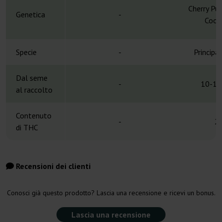
Cherry Pu
Genetica
-
Cooki
Specie
-
Principa
Dal seme
-
10-12
al raccolto
Contenuto
-
2
di THC
Recensioni dei clienti
Conosci già questo prodotto? Lascia una recensione e ricevi un bonus.
Lascia una recensione