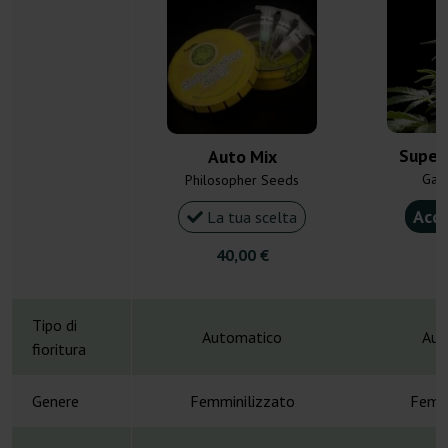
Super
Auto Mix
Gan
Philosopher Seeds
Acqu
La tua scelta
40,00 €
4
Tipo di
Automatico
Aut
fioritura
Genere
Femminilizzato
Femmi