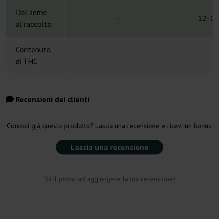
Dal seme
-
12-13
al raccolto
Contenuto
-
di THC
Recensioni dei clienti
Conosci già questo prodotto? Lascia una recensione e ricevi un bonus.
Lascia una recensione
Sii il primo ad aggiungere la tua recensione!