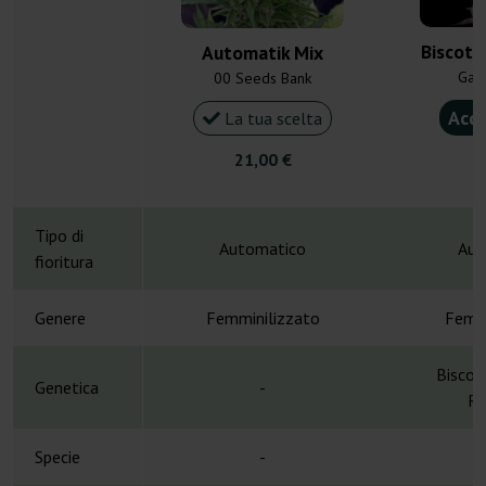
Biscott
Automatik Mix
Gan
00 Seeds Bank
Acqu
La tua scelta
21,00 €
4
Tipo di
Automatico
Aut
fioritura
Genere
Femminilizzato
Femmi
Biscot
Genetica
-
Ru
Specie
-