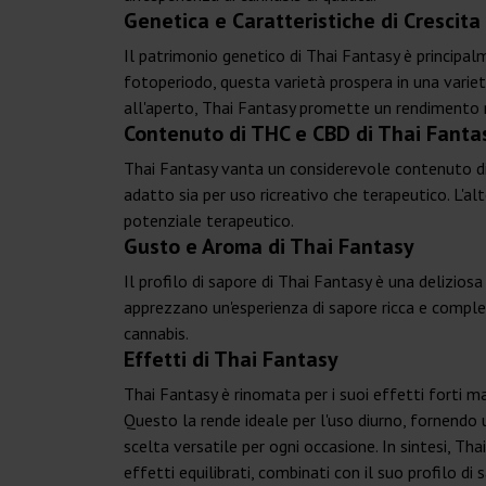
Genetica e Caratteristiche di Crescita
Il patrimonio genetico di Thai Fantasy è principalm
fotoperiodo, questa varietà prospera in una varietà
all'aperto, Thai Fantasy promette un rendimento me
Contenuto di THC e CBD di Thai Fanta
Thai Fantasy vanta un considerevole contenuto d
adatto sia per uso ricreativo che terapeutico. L'a
potenziale terapeutico.
Gusto e Aroma di Thai Fantasy
Il profilo di sapore di Thai Fantasy è una delizios
apprezzano un'esperienza di sapore ricca e compless
cannabis.
Effetti di Thai Fantasy
Thai Fantasy è rinomata per i suoi effetti forti m
Questo la rende ideale per l'uso diurno, fornendo 
scelta versatile per ogni occasione. In sintesi, T
effetti equilibrati, combinati con il suo profilo di