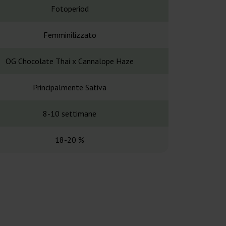
Fotoperiod
Fotope
Femminilizzato
Femminil
OG Chocolate Thai x Cannalope Haze
Sativa Thai x 
Principalmente Sativa
Principalme
8-10 settimane
63-70 g
18-20 %
Alt