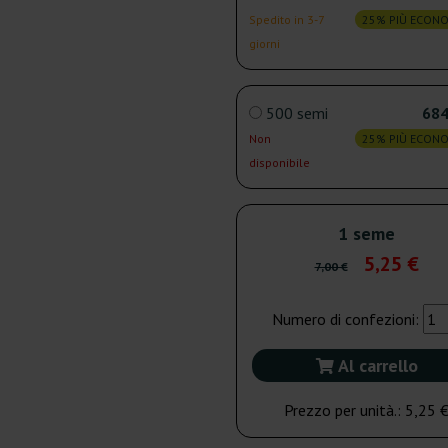
Spedito in 3-7
25% PIÙ ECON
giorni
500 semi
684
Non
25% PIÙ ECON
disponibile
1 seme
5,25 €
7,00 €
Numero di confezioni:
Al carrello
Prezzo per unità.:
5,25 