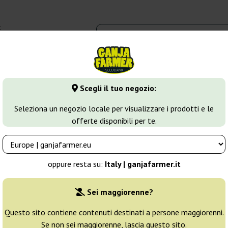
t
0 - 16:00
dbank
Tipi di marijuana
Altro
Scegli il tuo negozio:
va
Thai Fantasy
Seleziona un negozio locale per visualizzare i prodotti e le
offerte disponibili per te.
ds
Allevatore:
Kannabia Seeds
oppure resta su:
Italy | ganjafarmer.it
Confezione originale:
Sei maggiorenne?
1 seme
5
Questo sito contiene contenuti destinati a persone maggiorenni.
Se non sei maggiorenne, lascia questo sito.
Spedito in 3-7
25% PIÙ ECON