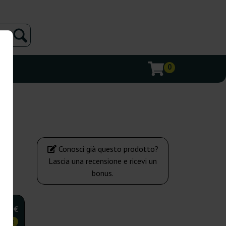
0
Conosci già questo prodotto?
Lascia una recensione e ricevi un
bonus.
,25 €
OMICO