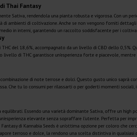
 di Thai Fantasy
ente Sativa, rendendola una pianta robusta e vigorosa. Con un periodo
 di ambienti di coltivazione. Anche se non vengono forniti dettagli s
dio in interni, garantendo un raccolto soddisfacente per i coltivat
sy
i THC del 18,6%, accompagnato da un livello di CBD dello 0,5%. Qu
lto livello di THC garantisce un'esperienza forte e piacevole, mentre
a combinazione di note terrose e dolci. Questo gusto unico saprà conq
a. Che tu lo consumi per rilassarti o per goderti momenti sociali, il
a equilibrati. Essendo una varietà dominante Sativa, offre un high 
un'esperienza elevante senza sopraffare l'utente. Perfetta per impre
hai Fantasy di Kannabia Seeds è un'ottima opzione per coloro che ce
 sapore terroso e dolce, la rendono una scelta distintiva in qualsiasi 