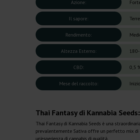
Azione:
Forte
Il sapore:
Terre
Rendimento:
Medi
Altezza Esterno:
180-
CBD:
0,5 
Mese del raccolto:
Inizi
Thai Fantasy di Kannabia Seeds
Thai Fantasy di Kannabia Seeds è una straordinari
prevalentemente Sativa offre un perfetto mix di ef
un'esperienza di cannabis di qualità.