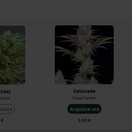
Gelonade
ntasy
Ganja Farmer
Seeds
Acquista ora
scelta
 €
5,60 €