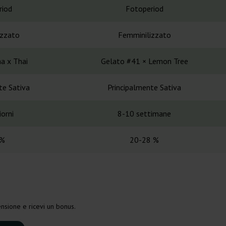
riod
Fotoperiod
izzato
Femminilizzato
a x Thai
Gelato #41 × Lemon Tree
te Sativa
Principalmente Sativa
orni
8-10 settimane
 %
20-28 %
nsione e ricevi un bonus.