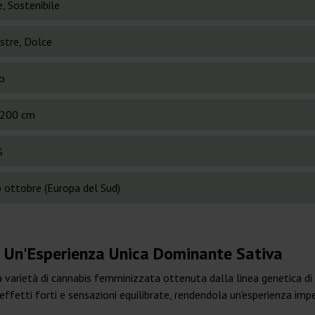
, Sostenibile
stre, Dolce
o
200 cm
%
o ottobre (Europa del Sud)
: Un'Esperienza Unica Dominante Sativa
a varietà di cannabis femminizzata ottenuta dalla linea genetica d
fetti forti e sensazioni equilibrate, rendendola un'esperienza impe