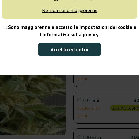
giorni
No, non sono maggiorenne
3 semi
11
Sono maggiorenne e accetto le impostazioni dei cookie e
l’informativa sulla privacy.
Spedito in 3-7
25% PIÙ ECON
giorni
Accetto ed entro
5 semi
17
Spedito in 3-7
25% PIÙ ECON
giorni
10 semi
32
Spedito in 3-7
25% PIÙ ECON
giorni
100 semi
203