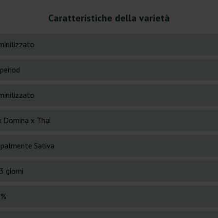
Caratteristiche della varietà
inilizzato
period
inilizzato
k Domina x Thai
cipalmente Sativa
3 giorni
 %