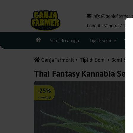
info@ganjafarmer.i
Lunedì - Venerdì / 10:0
Semi di canapa
Tipi di semi
See
GanjaFarmer.it
Tipi di Semi
Semi Sati
Thai Fantasy Kannabia See
-25%
+ omaggi