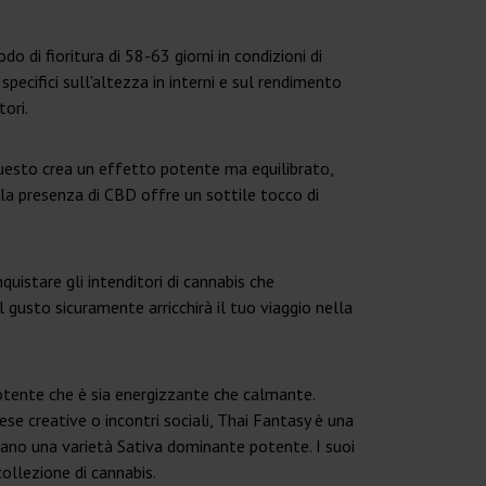
 di fioritura di 58-63 giorni in condizioni di
pecifici sull'altezza in interni e sul rendimento
ori.
esto crea un effetto potente ma equilibrato,
 la presenza di CBD offre un sottile tocco di
uistare gli intenditori di cannabis che
 gusto sicuramente arricchirà il tuo viaggio nella
potente che è sia energizzante che calmante.
se creative o incontri sociali, Thai Fantasy è una
rcano una varietà Sativa dominante potente. I suoi
collezione di cannabis.