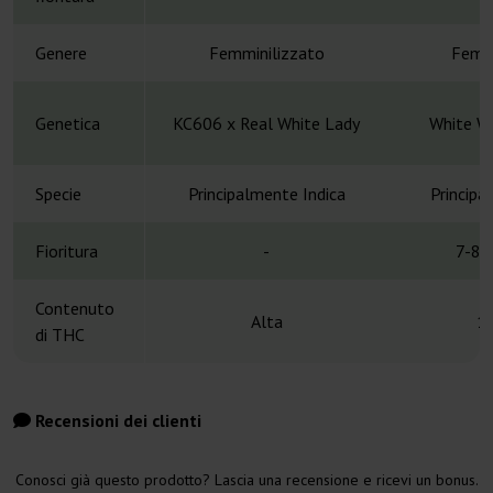
Genere
Femminilizzato
Femmi
Genetica
KC606 x Real White Lady
White W
Specie
Principalmente Indica
Principa
Fioritura
-
7-8 
Contenuto
Alta
1
di THC
Recensioni dei clienti
Conosci già questo prodotto? Lascia una recensione e ricevi un bonus.