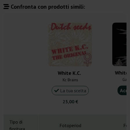
Confronta con prodotti simili:
White 
White K.C.
Gan
Kc Brains
Acqu
La tua scelta
25,00 €
6
Tipo di
Fotoperiod
Fot
fioritura