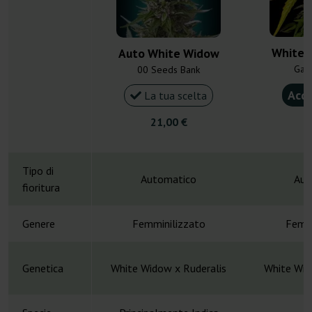
White 
Auto White Widow
Gan
00 Seeds Bank
Acqu
La tua scelta
21,00 €
4
Tipo di
Automatico
Aut
fioritura
Genere
Femminilizzato
Femmi
Genetica
White Widow x Ruderalis
White Wid