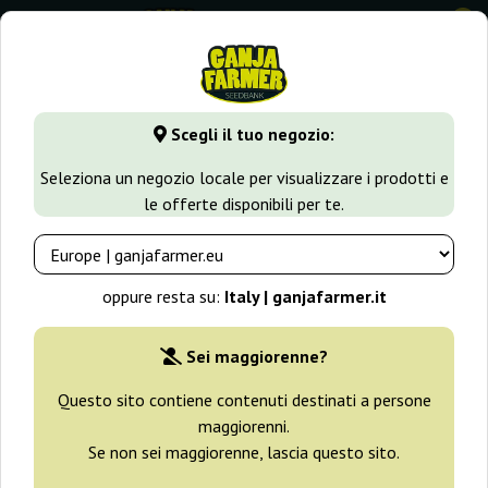
0
GanjaFarmer.it
Varietà di Cannabis
White Widow
Auto 
Scegli il tuo negozio:
Auto White Widow 00 Seeds Bank
Seleziona un negozio locale per visualizzare i prodotti e
le offerte disponibili per te.
oppure resta su:
Italy | ganjafarmer.it
Sei maggiorenne?
Questo sito contiene contenuti destinati a persone
maggiorenni.
Se non sei maggiorenne, lascia questo sito.