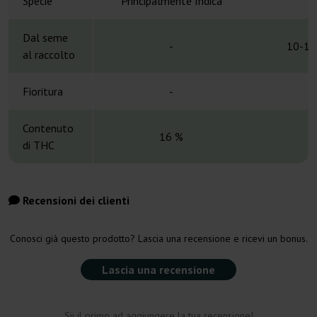
Specie
Principalmente Indica
H
Dal seme
-
10-12
al raccolto
Fioritura
-
Contenuto
16 %
di THC
Recensioni dei clienti
Conosci già questo prodotto? Lascia una recensione e ricevi un bonus.
Lascia una recensione
Sii il primo ad aggiungere la tua recensione!