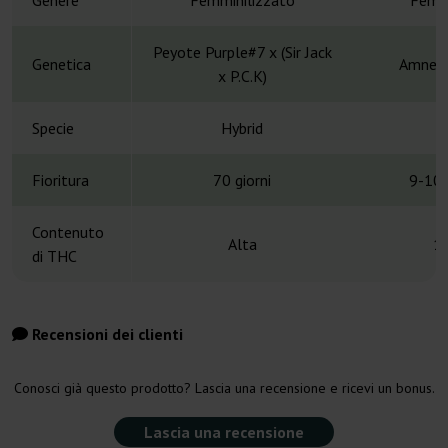
Genere
Femminilizzato
Femmi
Peyote Purple#7 x (Sir Jack
Genetica
Amnesi
x P.C.K)
Specie
Hybrid
H
Fioritura
70 giorni
9-10 
Contenuto
Alta
1
di THC
Recensioni dei clienti
Conosci già questo prodotto? Lascia una recensione e ricevi un bonus.
Lascia una recensione