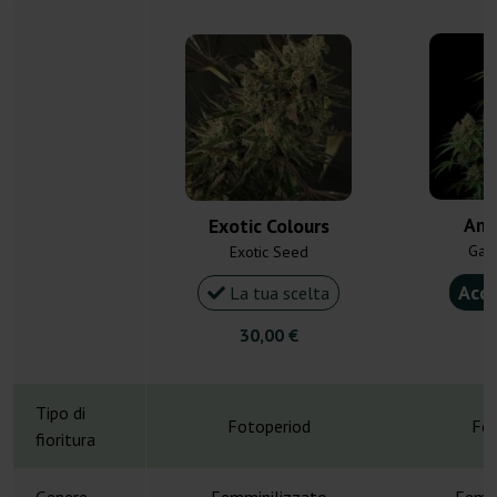
Amn
Exotic Colours
Gan
Exotic Seed
Acqu
La tua scelta
30,00 €
4
Tipo di
Fotoperiod
Fot
fioritura