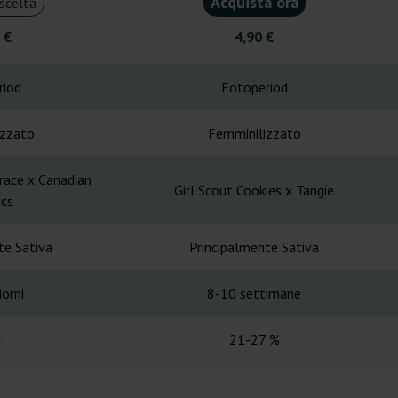
Acquista ora
scelta
 €
4,90 €
riod
Fotoperiod
izzato
Femminilizzato
race x Canadian
Girl Scout Cookies x Tangie
ics
te Sativa
Principalmente Sativa
orni
8-10 settimane
a
21-27 %