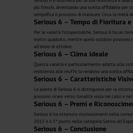
Serious 6 è rinomata per la sua resistenza e adatt
più freschi, diventando una scelta affidabile per c
semplifica il processo di manicure. Circa la metà de
Serious 6 – Tempo di Fioritura e
Per le varietà fotoperiodiche, Serious 6 ha un tem
metro quadrato, mentre quelli outdoor possono ra
all’inizio di ottobre.
Serious 6 – Clima Ideale
Questa varietà è particolarmente adatta alla colti
resistenza alle muffe la rendono una scelta affidab
Serious 6 – Caratteristiche Visiv
Le piante di Serious 6 si distinguono per la struttu
possono virare verso tonalità viola nei calici e ne
Serious 6 – Premi e Riconoscime
Serious 6 ha ottenuto riconoscimenti nella comuni
2013 e il 3° posto nella categoria Sativa all’Exp
Serious 6 – Conclusione