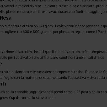
abilità, soprattutto in ambienti outdoor. Mostra un’elevata resiste
oltivatori in regioni diverse. La pianta cresce alta e slanciata, prod
lle piante mostra pistilli rosa vivaci durante la fioritura, aggiungen
 Resa
po di fioritura di circa 55-60 giorni. I coltivatori indoor possono a
ccogliere tra 600 e 800 grammi per pianta. In regioni come i Paesi
vazione in vari climi, inclusi quelli con elevata umidità e temperat
ile per i coltivatori che affrontano condizioni ambientali difficili.
e
ra alta e slanciata e le cime dense ricoperte di resina. Durante la fi
lle foglie con la maturazione, aumentando l’attrattiva visiva della 
nti
tà della cannabis, aggiudicandosi premi come il 2° posto nella cat
ogrow Cup di Irún nello stesso anno.