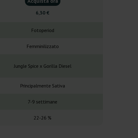
Acquista ora
Acquist
6,30 €
7,50
Fotoperiod
Fotope
Femminilizzato
Femminil
Jungle Spice x Gorilla Diesel
Afghan x Super
Principalmente Sativa
Principalme
7-9 settimane
-
22-26 %
23,3