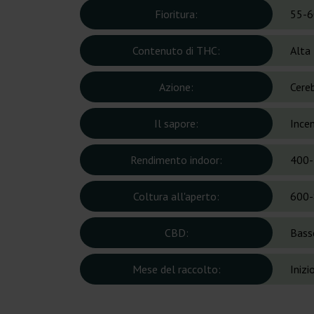
Fioritura:
55-6
Contenuto di THC:
Alta
Azione:
Cereb
Il sapore:
Ince
Rendimento indoor:
400-
Coltura all'aperto:
600-
CBD:
Bass
Mese del raccolto:
Inizi