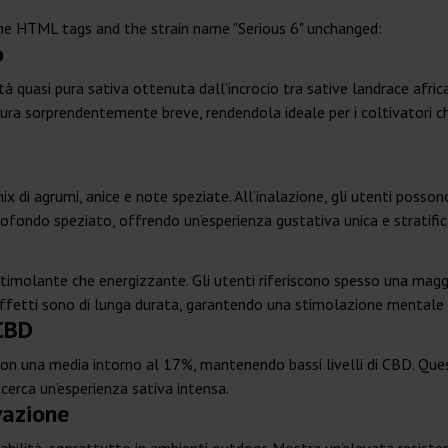
g the HTML tags and the strain name "Serious 6" unchanged:
o
età quasi pura sativa ottenuta dall’incrocio tra sative landrace af
ura sorprendentemente breve, rendendola ideale per i coltivatori che
x di agrumi, anice e note speziate. All’inalazione, gli utenti posso
ofondo speziato, offrendo un’esperienza gustativa unica e stratific
 stimolante che energizzante. Gli utenti riferiscono spesso una mag
li effetti sono di lunga durata, garantendo una stimolazione mental
 CBD
on una media intorno al 17%, mantenendo bassi livelli di CBD. Ques
 cerca un’esperienza sativa intensa.
vazione