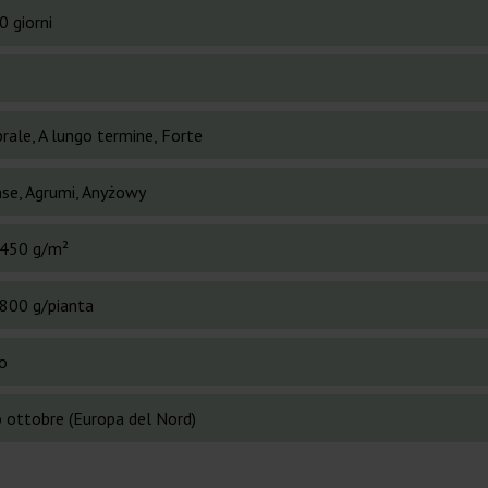
0 giorni
rale, A lungo termine, Forte
nse, Agrumi, Anyżowy
450 g/m²
800 g/pianta
o
o ottobre (Europa del Nord)