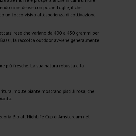
nza alle muffe e prospera anche in climi umidi e
ucendo cime dense con poche foglie, il che
do un tocco visivo all’esperienza di coltivazione.
spettarsi rese che variano da 400 a 450 grammi per
 Bassi, la raccolta outdoor avviene generalmente
ure più fresche. La sua natura robusta e la
oritura, molte piante mostrano pistilli rosa, che
pianta.
egoria Bio all’HighLife Cup di Amsterdam nel