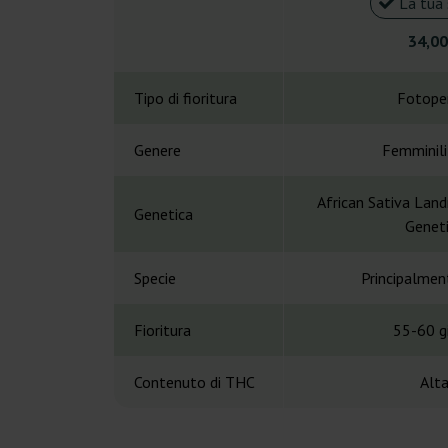
La tua 
34,00
Tipo di fioritura
Fotope
Genere
Femminil
African Sativa Land
Genetica
Genet
Specie
Principalmen
Fioritura
55-60 gi
Contenuto di THC
Alt