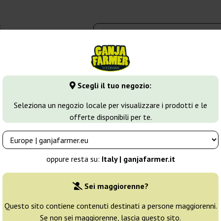
t
0 - 16:00
dbank
Tipi di marijuana
Altro
Scegli il tuo negozio:
inizzati di Cannabis
Serious 6
Seleziona un negozio locale per visualizzare i prodotti e le
offerte disponibili per te.
Allevatore:
Serious Seeds
oppure resta su:
Italy | ganjafarmer.it
Confezione originale:
Sei maggiorenne?
3 semi
34
Questo sito contiene contenuti destinati a persone maggiorenni.
Se non sei maggiorenne, lascia questo sito.
Non disponibile