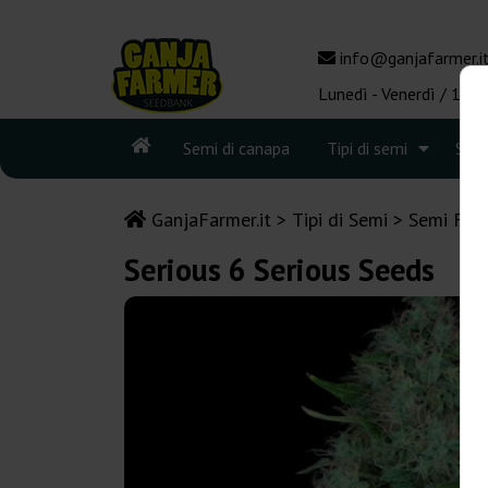
info@ganjafarmer.i
Lunedì - Venerdì / 10:0
Semi di canapa
Tipi di semi
See
GanjaFarmer.it
Tipi di Semi
Semi Femm
Serious 6 Serious Seeds