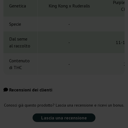
Purple 
Genetica
King Kong x Ruderalis
Cle
Specie
-
H
Dal seme
-
11-12
al raccolto
Contenuto
-
2
di THC
Recensioni dei clienti
Conosci già questo prodotto? Lascia una recensione e ricevi un bonus.
Lascia una recensione