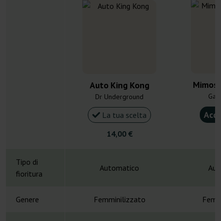
Mimosa
Auto King Kong
Gan
Dr Underground
Acqu
La tua scelta
14,00 €
4
Tipo di
Automatico
Aut
fioritura
Genere
Femminilizzato
Femmi