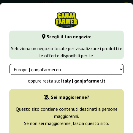
0
GanjaFarmer.it
Tipi di Semi
Semi di Cannabis Autofiorenti
Scegli il tuo negozio:
Auto King Kong Dr Underground
Seleziona un negozio locale per visualizzare i prodotti e
le offerte disponibili per te.
oppure resta su:
Italy | ganjafarmer.it
Allevatore:
Dr Underground
Sei maggiorenne?
Confezione originale:
Questo sito contiene contenuti destinati a persone
maggiorenni.
2 semi
14,00 €
Se non sei maggiorenne, lascia questo sito.
Spedito in 3-7 giorni