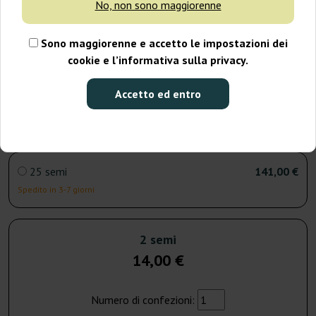
No, non sono maggiorenne
4 semi
28,00 €
Sono maggiorenne e accetto le impostazioni dei
Spedito in 3-7 giorni
cookie e l’informativa sulla privacy.
Accetto ed entro
8 semi
54,00 €
Spedito in 3-7 giorni
25 semi
141,00 €
Spedito in 3-7 giorni
2 semi
14,00 €
Numero di confezioni: