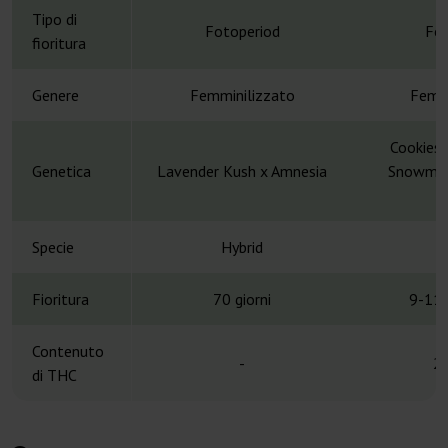
Tipo di
Fotoperiod
Fot
fioritura
Genere
Femminilizzato
Femmi
Cookies 
Genetica
Lavender Kush x Amnesia
Snowman 
C
Specie
Hybrid
H
Fioritura
70 giorni
9-11 
Contenuto
-
2
di THC