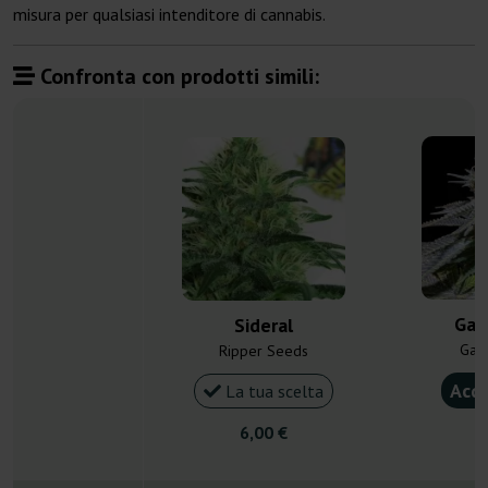
misura per qualsiasi intenditore di cannabis.
Confronta con prodotti simili:
Gar
Sideral
Gan
Ripper Seeds
Acqu
La tua scelta
6,00 €
5