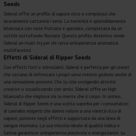
Seeds
Sideral offre un profilo di sapore ricco e complesso che
sicuramente catturerà i sensi. La terrenità è splendidamente
bilanciata con note fruttate e speziate, completata da un
sottile sottofondo floreale. Questo profilo distintivo rende
Sideral un must-try per chi cerca un'esperienza aromatica
multifaceted.
Effetti di Sideral di Ripper Seeds
Con effetti forti e stimolanti, Sideral è perfetta per gli utenti
che cercano di rinfrescare i propri sensi mentre godono anche di
una sensazione potente. Che tu stia svolgendo attività
creative o socializzando con amici, Sideral offre un high
bilanciato che migliora sia la mente che il corpo. In sintesi,
Sideral di Ripper Seeds è una scelta superba per i consumatori
di cannabis esigenti che danno valore a una varietà ricca di
sapore, potente negli effetti e supportata da una linea di
sangue rinomata. La sua miscela ideale di qualità Indica e
Sativa garantisce un'esperienza piacevole e energizzante, su