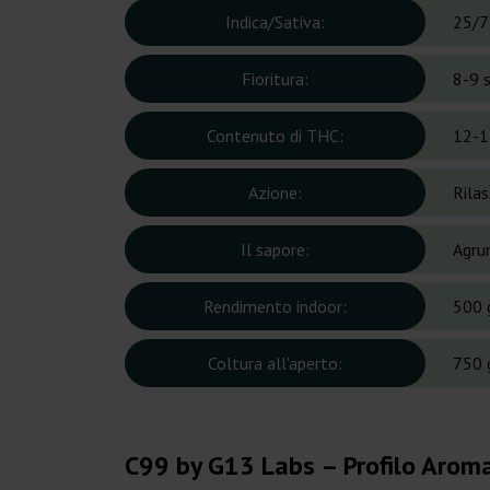
Indica/Sativa:
25/7
Fioritura:
8-9 
Contenuto di THC:
12-1
Azione:
Rilas
Il sapore:
Agrum
Rendimento indoor:
500 
Coltura all'aperto:
750 
C99 by G13 Labs – Profilo Aroma