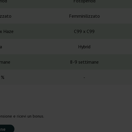
riod
Fotoperiod
izzato
Femminilizzato
 x Haze
C99 x C99
a
Hybrid
imane
8-9 settimane
 %
-
nsione e ricevi un bonus.
one