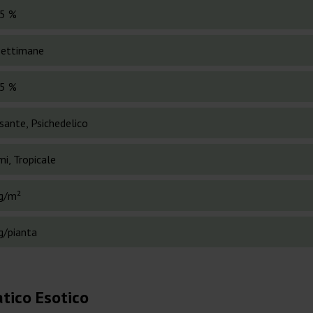
5 %
settimane
5 %
sante, Psichedelico
i, Tropicale
g/m²
g/pianta
tico Esotico