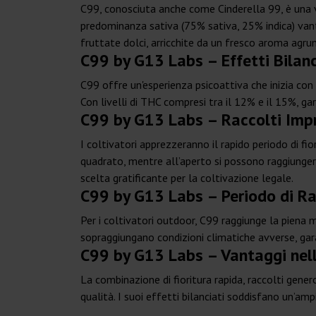
C99, conosciuta anche come Cinderella 99, è una 
predominanza sativa (75% sativa, 25% indica) vanta
fruttate dolci, arricchite da un fresco aroma ag
C99 by G13 Labs – Effetti Bilanc
C99 offre un'esperienza psicoattiva che inizia con
Con livelli di THC compresi tra il 12% e il 15%, ga
C99 by G13 Labs – Raccolti Imp
I coltivatori apprezzeranno il rapido periodo di fi
quadrato, mentre all’aperto si possono raggiunger
scelta gratificante per la coltivazione legale.
C99 by G13 Labs – Periodo di Ra
Per i coltivatori outdoor, C99 raggiunge la piena 
sopraggiungano condizioni climatiche avverse, ga
C99 by G13 Labs – Vantaggi nell
La combinazione di fioritura rapida, raccolti gener
qualità. I suoi effetti bilanciati soddisfano un’