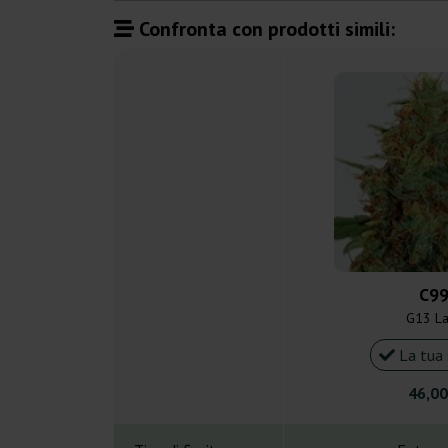
Confronta con prodotti simili:
C9
G13 L
La tua 
46,00