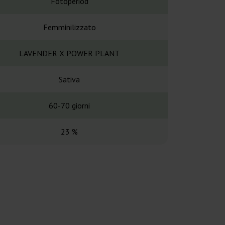
Fotoperiod
Fotope
Femminilizzato
Femminil
LAVENDER X POWER PLANT
-
Sativa
Sati
60-70 giorni
65 gio
23 %
17-2