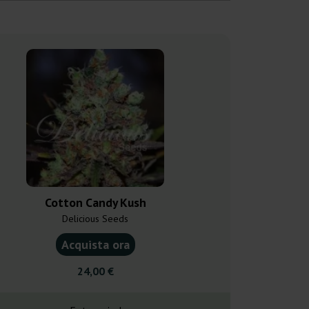
Cotton Candy Kush
Dutch D
Delicious Seeds
Paradise
Acquista ora
Acquist
24,00 €
18,0