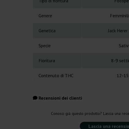
Tipo di fioritura
Fotope
Genere
Femminil
Genetica
Jack Herer
Specie
Sativ
Fioritura
8-9 sett
Contenuto di THC
12-15
Recensioni dei clienti
Conosci già questo prodotto? Lascia una rece
Lascia una recensi