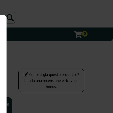
0
Conosci già questo prodotto?
Lascia una recensione e ricevi un
bonus.
,00 €