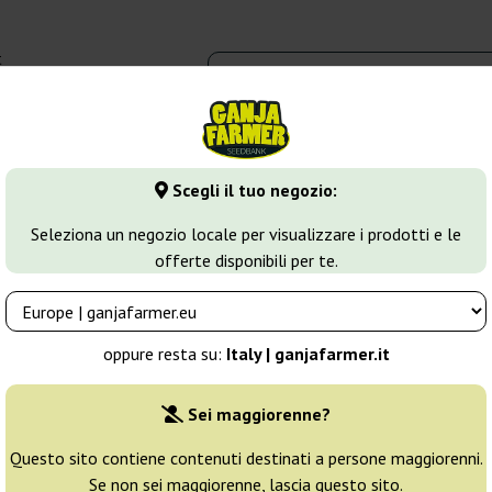
t
0 - 16:00
dbank
Tipi di marijuana
Altro
Scegli il tuo negozio:
C99
Seleziona un negozio locale per visualizzare i prodotti e le
offerte disponibili per te.
Allevatore:
G13 Labs
oppure resta su:
Italy | ganjafarmer.it
Confezione originale:
Sei maggiorenne?
5 semi
46
Questo sito contiene contenuti destinati a persone maggiorenni.
Se non sei maggiorenne, lascia questo sito.
Spedito in 3-7