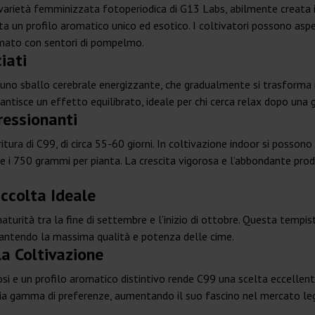
varietà femminizzata fotoperiodica di G13 Labs, abilmente creata i
 un profilo aromatico unico ed esotico. I coltivatori possono aspet
rumato con sentori di pompelmo.
iati
 uno sballo cerebrale energizzante, che gradualmente si trasforma i
rantisce un effetto equilibrato, ideale per chi cerca relax dopo una
ressionanti
oritura di C99, di circa 55-60 giorni. In coltivazione indoor si poss
e i 750 grammi per pianta. La crescita vigorosa e l’abbondante pro
ccolta Ideale
maturità tra la fine di settembre e l’inizio di ottobre. Questa temp
rantendo la massima qualità e potenza delle cime.
a Coltivazione
osi e un profilo aromatico distintivo rende C99 una scelta eccellent
ampia gamma di preferenze, aumentando il suo fascino nel mercato le