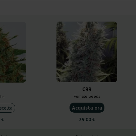
C99
9
Female Seeds
abs
Acquista ora
scelta
 €
29,00 €