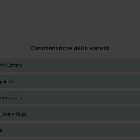
Caratteristiche della varietà
inilizzato
period
inilizzato
 Herer x Haze
va