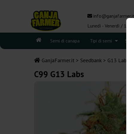
info@ganjafarmer.i
Lunedì - Venerdì / 10:0
Semi di canapa
Tipi di semi
See
GanjaFarmer.it
Seedbank
G13 Labs
C99 G13 Labs