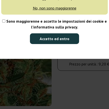
giorni
No, non sono maggiorenne
5 semi
Sono maggiorenne e accetto le impostazioni dei cookie e
l’informativa sulla privacy.
46,00 €
Accetto ed entro
Numero di confezioni:
Al carrello
Prezzo per unità.:
9,20 