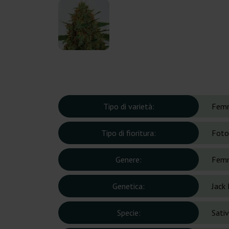
Tipo di varietà:
Femm
Tipo di fioritura:
Foto
Genere:
Femm
Genetica:
Jack
Specie:
Sati