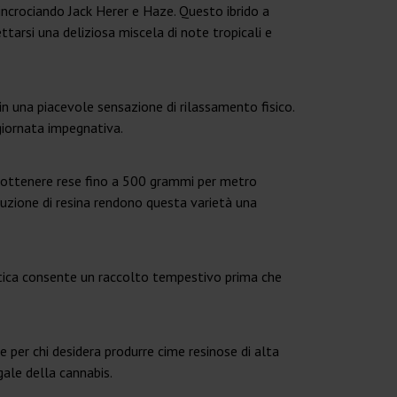
ncrociando Jack Herer e Haze. Questo ibrido a
tarsi una deliziosa miscela di note tropicali e
n una piacevole sensazione di rilassamento fisico.
 giornata impegnativa.
ono ottenere rese fino a 500 grammi per metro
duzione di resina rendono questa varietà una
istica consente un raccolto tempestivo prima che
e per chi desidera produrre cime resinose di alta
gale della cannabis.