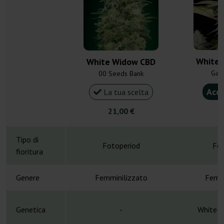
White 
White Widow CBD
Gan
00 Seeds Bank
Acqu
La tua scelta
21,00 €
4
Tipo di
Fotoperiod
Fot
fioritura
Genere
Femminilizzato
Femmi
Genetica
-
White W