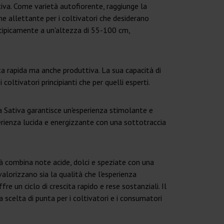
iva. Come varietà autofiorente, raggiunge la
ne allettante per i coltivatori che desiderano
 tipicamente a un'altezza di 55-100 cm,
a rapida ma anche produttiva. La sua capacità di
coltivatori principianti che per quelli esperti.
 Sativa garantisce un'esperienza stimolante e
esperienza lucida e energizzante con una sottotraccia
tà combina note acide, dolci e speziate con una
valorizzano sia la qualità che l'esperienza
e un ciclo di crescita rapido e rese sostanziali. Il
a scelta di punta per i coltivatori e i consumatori