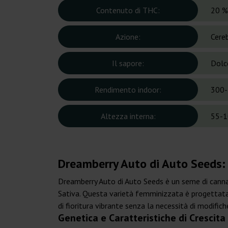
Contenuto di THC:
20 %
Azione:
Cere
Il sapore:
Dolce
Rendimento indoor:
300-
Altezza interna:
55-1
Dreamberry Auto di Auto Seeds: 
Dreamberry Auto di Auto Seeds è un seme di cannab
Sativa. Questa varietà femminizzata è progettata 
di fioritura vibrante senza la necessità di modifiche 
Genetica e Caratteristiche di Crescit