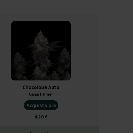
Chocolope Auto
Mikromach
Ganja Farmer
Kannabia
Acquista ora
Acquist
4,20 €
18,0