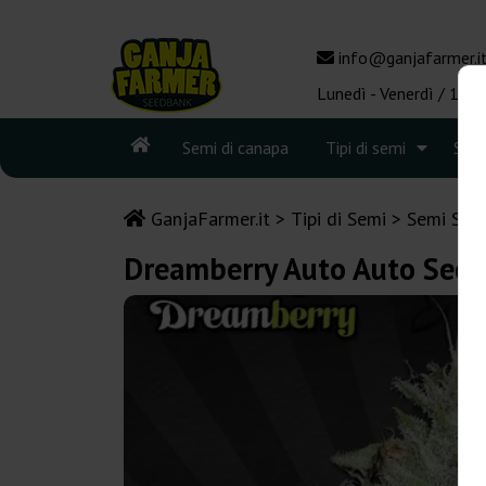
info@ganjafarmer.i
Lunedì - Venerdì / 10:0
Semi di canapa
Tipi di semi
See
GanjaFarmer.it
Tipi di Semi
Semi Sati
Dreamberry Auto Auto Seed