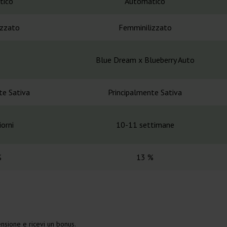
tico
Automatico
izzato
Femminilizzato
Blue Dream x Blueberry Auto
te Sativa
Principalmente Sativa
orni
10-11 settimane
%
13 %
nsione e ricevi un bonus.