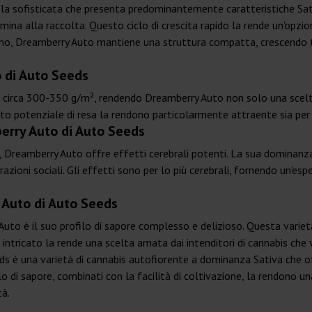
ela sofisticata che presenta predominantemente caratteristiche Sat
ina alla raccolta. Questo ciclo di crescita rapido la rende un'opzio
interno, Dreamberry Auto mantiene una struttura compatta, crescendo
o di Auto Seeds
di circa 300-350 g/m², rendendo Dreamberry Auto non solo una scelt
lto potenziale di resa la rendono particolarmente attraente sia per i 
berry Auto di Auto Seeds
Dreamberry Auto offre effetti cerebrali potenti. La sua dominanza
terazioni sociali. Gli effetti sono per lo più cerebrali, fornendo un'
y Auto di Auto Seeds
 Auto è il suo profilo di sapore complesso e delizioso. Questa varie
o intricato la rende una scelta amata dai intenditori di cannabis che 
ds è una varietà di cannabis autofiorente a dominanza Sativa che offr
o di sapore, combinati con la facilità di coltivazione, la rendono un
tà.