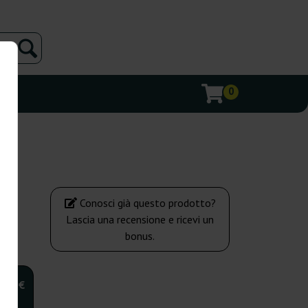
0
Conosci già questo prodotto?
Lascia una recensione e ricevi un
bonus.
,00 €