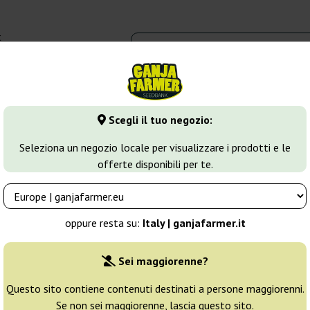
t
0 - 16:00
dbank
Tipi di marijuana
Altro
Scegli il tuo negozio:
va
Dreamberry Auto
Seleziona un negozio locale per visualizzare i prodotti e le
offerte disponibili per te.
s
Allevatore:
Auto Seeds
oppure resta su:
Italy | ganjafarmer.it
Confezione originale:
Sei maggiorenne?
3 semi
21
Questo sito contiene contenuti destinati a persone maggiorenni.
Se non sei maggiorenne, lascia questo sito.
Non disponibile