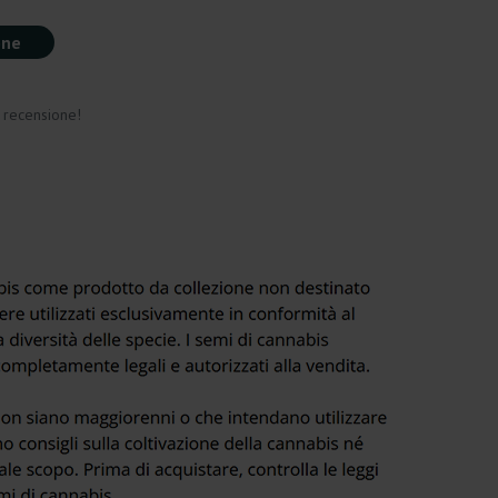
one
a recensione!