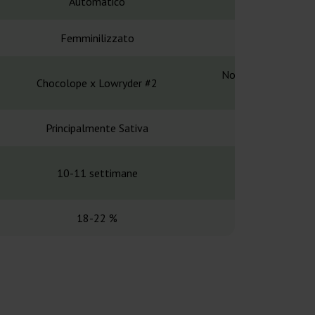
Automatico
Automa
Femminilizzato
Femminil
Northern Lights x (A
Chocolope x Lowryder #2
Ruder
Principalmente Sativa
Principalme
10-11 settimane
70-75 g
18-22 %
14,7