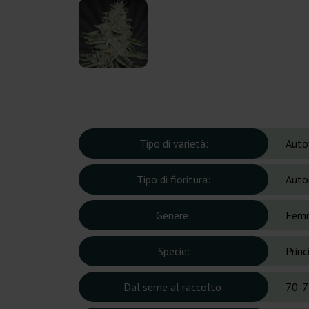
Tipo di varietà:
Auto
Tipo di fioritura:
Auto
Genere:
Femm
Specie:
Prin
Dal seme al raccolto:
70-7