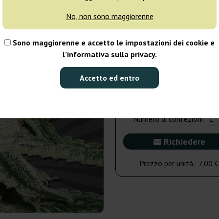
No, non sono maggiorenne
5 semi
31
Sono maggiorenne e accetto le impostazioni dei cookie e
Non disponibile
l’informativa sulla privacy.
3 semi
Accetto ed entro
21,00 €
Numero di confezioni:
Richiedere
Prezzo per unità.:
7,00 €