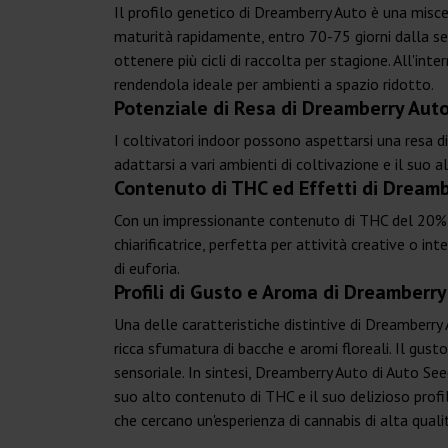
Il profilo genetico di Dreamberry Auto è una misc
maturità rapidamente, entro 70-75 giorni dalla sem
ottenere più cicli di raccolta per stagione. All'
rendendola ideale per ambienti a spazio ridotto.
Potenziale di Resa di Dreamberry Aut
I coltivatori indoor possono aspettarsi una resa 
adattarsi a vari ambienti di coltivazione e il suo a
Contenuto di THC ed Effetti di Dream
Con un impressionante contenuto di THC del 20%, 
chiarificatrice, perfetta per attività creative o in
di euforia.
Profili di Gusto e Aroma di Dreamberr
Una delle caratteristiche distintive di Dreamberry
ricca sfumatura di bacche e aromi floreali. Il gust
sensoriale. In sintesi, Dreamberry Auto di Auto See
suo alto contenuto di THC e il suo delizioso profil
che cercano un'esperienza di cannabis di alta quali