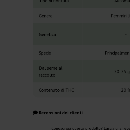
Tipo di fioritura
Automa
Genere
Femminil
Genetica
-
Specie
Principalmen
Dal seme al
70-75 gi
raccolto
Contenuto di THC
20 
Recensioni dei clienti
Conosci già questo prodotto? Lascia una rece