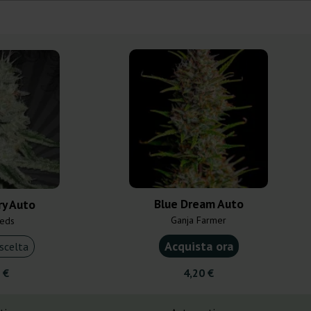
Blue Dream Auto
y Auto
Ganja Farmer
eds
Acquista ora
scelta
 €
4,20 €