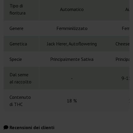
Tipo di
Automatico
Aut
fioritura
Genere
Femminilizzato
Femmi
Genetica
Jack Herer, Autoflowering
Cheese x
Specie
Principalmente Sativa
Principa
Dal seme
-
9-11 
al raccolto
Contenuto
18 %
1
di THC
Recensioni dei clienti