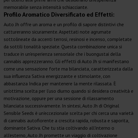
memorabile senza intensità schiacciante.
Profilo Aromatico Diversificato ed Effetti:
Auto Jh offre un aroma e un profilo di sapore distintivi che
cattureranno sicuramente. Aspettati note agrumate
sottolineate da accenti terrosi, resinosi e incenso, completate
da sottili tonalità speziate. Questa combinazione unica si
traduce in un'esperienza sensoriale che i buongustai della
cannabis apprezzeranno. Gli effetti di Auto Jh si manifestano
come una sensazione forte ma bilanciata, caratterizzata dalla
sua influenza Sativa energizzante e stimolante, con
abbastanza Indica per mantenere la mente rilassata. È
un'ottima scelta per l’uso diurno quando si desidera creatività e
motivazione, oppure per una sessione di rilassamento
bilanciata successivamente. In sintesi, Auto Jh di Original
Sensible Seeds è un'eccezionale scelta per chi cerca una varietà
di cannabis autofiorente a crescita rapida, robusta e saporita,
dominante Sativa. Che tu stia coltivando all'interno o
all'esterno, Auto Jh promette un viaggio di coltivazione