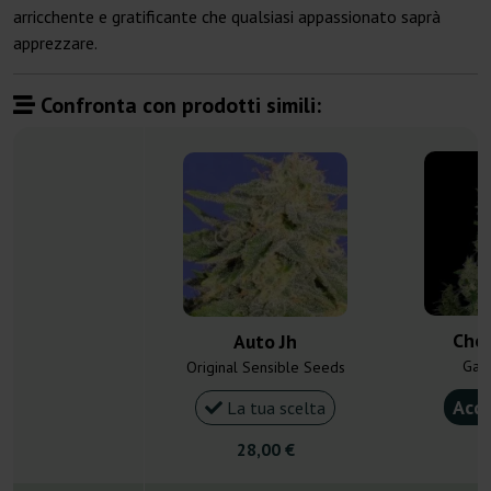
arricchente e gratificante che qualsiasi appassionato saprà
apprezzare.
Confronta con prodotti simili:
Che
Auto Jh
Gan
Original Sensible Seeds
Acqu
La tua scelta
28,00 €
4