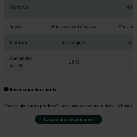
Genetica
-
Amne
Specie
Principalmente Sativa
Principa
Fioritura
65-70 giorni
9 s
Contenuto
18 %
1
di THC
Recensioni dei clienti
Conosci già questo prodotto? Lascia una recensione e ricevi un bonus.
Lascia una recensione