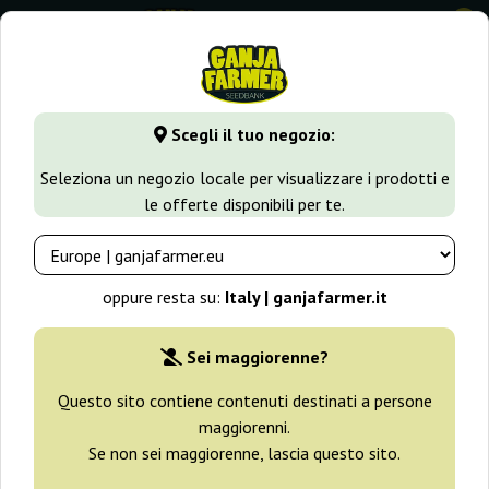
0
GanjaFarmer.it
Varietà di Cannabis
Amnesia Haze
Amne
Scegli il tuo negozio:
Amnesia Advanced Seeds
Seleziona un negozio locale per visualizzare i prodotti e
le offerte disponibili per te.
oppure resta su:
Italy | ganjafarmer.it
Sei maggiorenne?
Questo sito contiene contenuti destinati a persone
maggiorenni.
Se non sei maggiorenne, lascia questo sito.