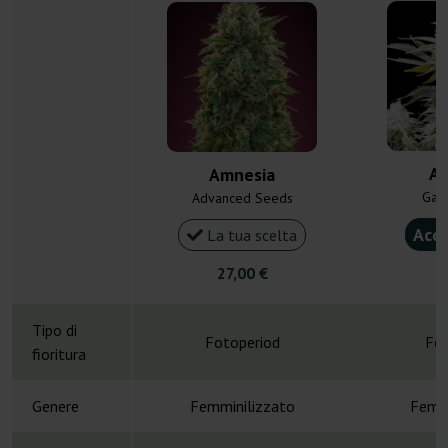
Am
Amnesia
Gan
Advanced Seeds
Acqu
La tua scelta
27,00 €
4
Tipo di
Fotoperiod
Fot
fioritura
Genere
Femminilizzato
Femmi