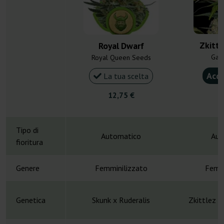
Zkitte
Royal Dwarf
Gan
Royal Queen Seeds
Acqu
La tua scelta
12,75 €
5
Tipo di
Automatico
Aut
fioritura
Genere
Femminilizzato
Femmi
Genetica
Skunk x Ruderalis
Zkittlez x