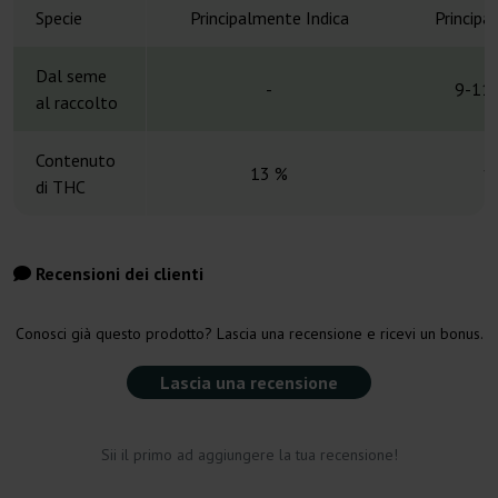
Specie
Principalmente Indica
Principa
Dal seme
-
9-11 
al raccolto
Contenuto
13 %
1
di THC
Recensioni dei clienti
Conosci già questo prodotto? Lascia una recensione e ricevi un bonus.
Lascia una recensione
Sii il primo ad aggiungere la tua recensione!