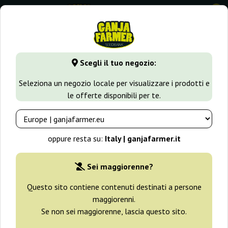
0
GanjaFarmer.it
Tipi di Semi
Semi Indica
Royal Dwarf
Scegli il tuo negozio:
Royal Dwarf Royal Queen Seeds
Seleziona un negozio locale per visualizzare i prodotti e
le offerte disponibili per te.
-25%
+ omaggi
oppure resta su:
Italy | ganjafarmer.it
Sei maggiorenne?
Questo sito contiene contenuti destinati a persone
maggiorenni.
Se non sei maggiorenne, lascia questo sito.