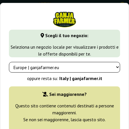
0
GanjaFarmer.it
Varietà di Cannabis
Skunk
Skunk B52 Au
Scegli il tuo negozio:
Skunk B52 Auto Sensimilla (Sensi
Seleziona un negozio locale per visualizzare i prodotti e
Genetics)
le offerte disponibili per te.
oppure resta su:
Italy | ganjafarmer.it
Sei maggiorenne?
Questo sito contiene contenuti destinati a persone
maggiorenni.
Se non sei maggiorenne, lascia questo sito.