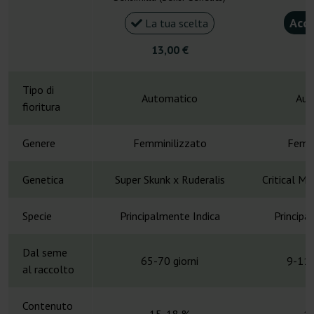
Acqu
La tua scelta
13,00 €
4
Tipo di
Automatico
Aut
fioritura
Genere
Femminilizzato
Femmi
Genetica
Super Skunk x Ruderalis
Critical M
Specie
Principalmente Indica
Principa
Dal seme
65-70 giorni
9-11 
al raccolto
Contenuto