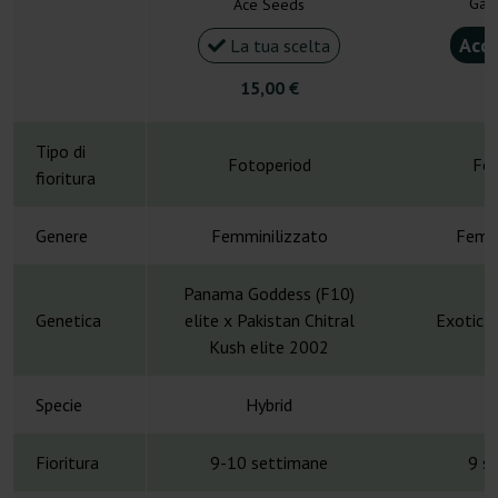
Gan
Ace Seeds
Acqu
La tua scelta
15,00 €
4
Tipo di
Fotoperiod
Fot
fioritura
Genere
Femminilizzato
Femmi
Panama Goddess (F10)
Genetica
elite x Pakistan Chitral
Exotic C
Kush elite 2002
Specie
Hybrid
H
Fioritura
9-10 settimane
9 s