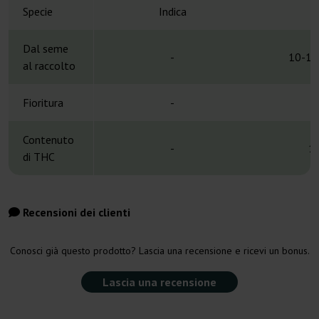
Specie
Indica
Dal seme
-
10-11
al raccolto
Fioritura
-
Contenuto
-
1
di THC
Recensioni dei clienti
Conosci già questo prodotto? Lascia una recensione e ricevi un bonus.
Lascia una recensione