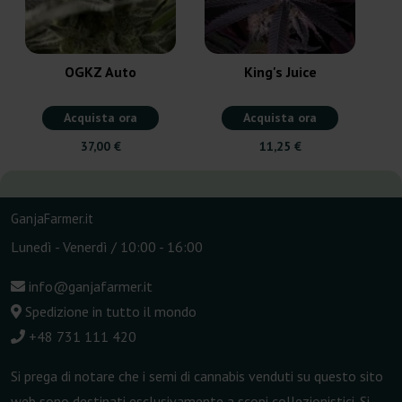
OGKZ Auto
King's Juice
Acquista ora
Acquista ora
37,00 €
11,25 €
GanjaFarmer.it
Lunedì - Venerdì / 10:00 - 16:00
info@ganjafarmer.it
Spedizione in tutto il mondo
+48 731 111 420
Si prega di notare che i semi di cannabis venduti su questo sito
web sono destinati esclusivamente a scopi collezionistici. Si