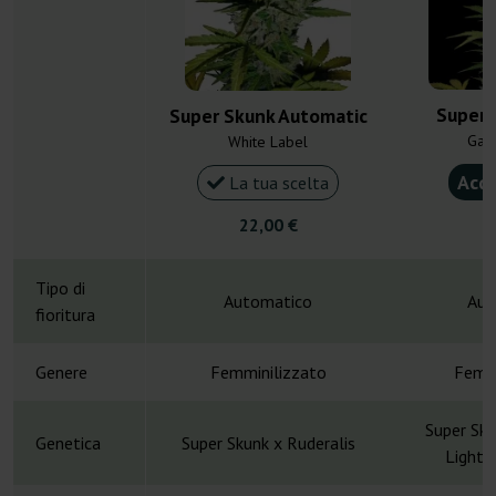
Super 
Super Skunk Automatic
Gan
White Label
Acqu
La tua scelta
22,00 €
4
Tipo di
Automatico
Aut
fioritura
Genere
Femminilizzato
Femmi
Super Sku
Genetica
Super Skunk x Ruderalis
Lights