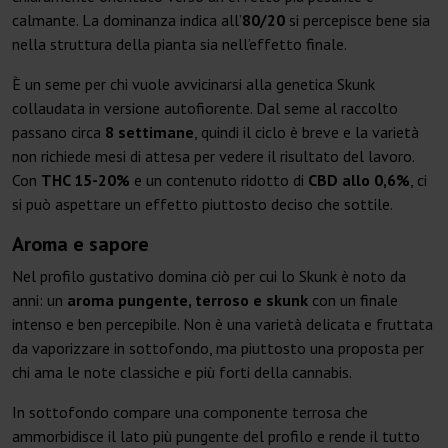
calmante. La dominanza indica all’
80/20
si percepisce bene sia
nella struttura della pianta sia nell’effetto finale.
È un seme per chi vuole avvicinarsi alla genetica Skunk
collaudata in versione autofiorente. Dal seme al raccolto
passano circa
8 settimane
, quindi il ciclo è breve e la varietà
non richiede mesi di attesa per vedere il risultato del lavoro.
Con
THC 15-20%
e un contenuto ridotto di
CBD allo 0,6%
, ci
si può aspettare un effetto piuttosto deciso che sottile.
Aroma e sapore
Nel profilo gustativo domina ciò per cui lo Skunk è noto da
anni: un
aroma pungente, terroso e skunk
con un finale
intenso e ben percepibile. Non è una varietà delicata e fruttata
da vaporizzare in sottofondo, ma piuttosto una proposta per
chi ama le note classiche e più forti della cannabis.
In sottofondo compare una componente terrosa che
ammorbidisce il lato più pungente del profilo e rende il tutto