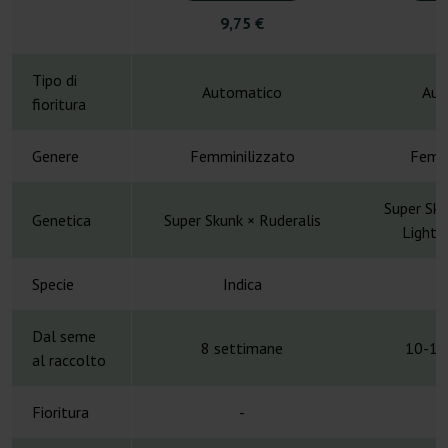
9,75 €
4
Tipo di
Automatico
Aut
fioritura
Genere
Femminilizzato
Femmi
Super Sku
Genetica
Super Skunk × Ruderalis
Lights
Specie
Indica
Dal seme
8 settimane
10-11
al raccolto
Fioritura
-