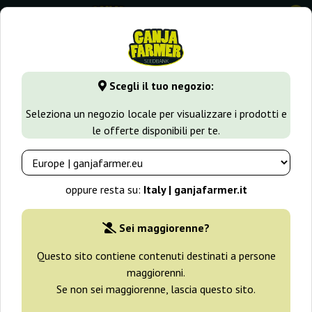
0
GanjaFarmer.it
Varietà di Cannabis
Skunk
Auto Super S
Scegli il tuo negozio:
Auto Super Skunk Bulk Feminized
Seleziona un negozio locale per visualizzare i prodotti e
Seeds
le offerte disponibili per te.
-25%
+ omaggi
oppure resta su:
Italy | ganjafarmer.it
Sei maggiorenne?
Questo sito contiene contenuti destinati a persone
maggiorenni.
Se non sei maggiorenne, lascia questo sito.