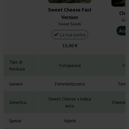
Sweet Cheese Fast
Che
Version
Gan
Sweet Seeds
Acqu
La tua scelta
4
15,00 €
Tipo di
Fotoperiod
Fot
fioritura
Genere
Femminilizzato
Femmi
Sweet Cheese x indica
Genetica
Cheese x
auto
Specie
Hybrid
H