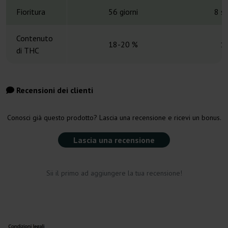
Fioritura
56 giorni
8 s
Contenuto
18-20 %
1
di THC
Recensioni dei clienti
Conosci già questo prodotto? Lascia una recensione e ricevi un bonus.
Lascia una recensione
Sii il primo ad aggiungere la tua recensione!