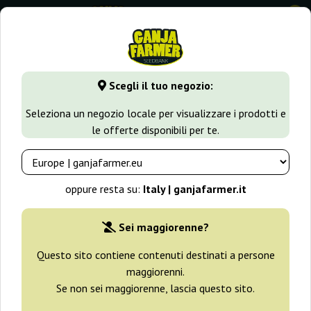
0
GanjaFarmer.it
Varietà di Cannabis
Cheese
Sweet Chees
Scegli il tuo negozio:
Sweet Cheese Fast Version Sweet
Seleziona un negozio locale per visualizzare i prodotti e
Seeds
le offerte disponibili per te.
-25%
+ omaggi
oppure resta su:
Italy | ganjafarmer.it
Sei maggiorenne?
Questo sito contiene contenuti destinati a persone
maggiorenni.
Se non sei maggiorenne, lascia questo sito.