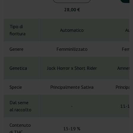
28,00 €
4
Tipo di
Automatico
Aut
fioritura
Genere
Femminilizzato
Femmi
Genetica
Jock Horror x Short Rider
Amnesia
Specie
Principalmente Sativa
Principa
Dal seme
-
11-13
al raccolto
Contenuto
15-19 %
1
di THC