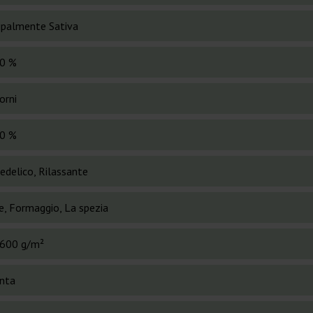
cipalmente Sativa
0 %
orni
0 %
edelico, Rilassante
e, Formaggio, La spezia
600 g/m²
anta