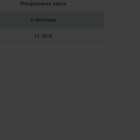
Principalmente Sativa
Principalme
9 settimane
65 gio
15-20 %
Alt