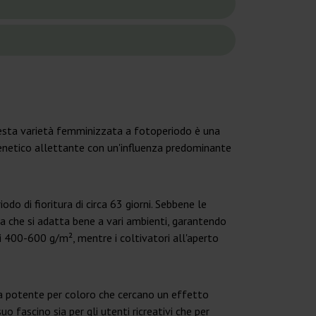
uesta varietà femminizzata a fotoperiodo è una
 genetico allettante con un'influenza predominante
o di fioritura di circa 63 giorni. Sebbene le
nta che si adatta bene a vari ambienti, garantendo
di 400-600 g/m², mentre i coltivatori all'aperto
a potente per coloro che cercano un effetto
o fascino sia per gli utenti ricreativi che per