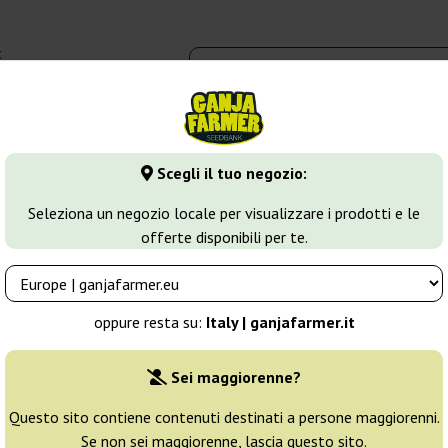
t
0 - 16:00
dbank
Tipi di marijuana
Altro
Scegli il tuo negozio:
heese
Sweet Cheese
Seleziona un negozio locale per visualizzare i prodotti e le
offerte disponibili per te.
Allevatore:
Sweet Seeds
oppure resta su:
Italy | ganjafarmer.it
Confezione originale:
Sei maggiorenne?
3 semi
15
Questo sito contiene contenuti destinati a persone maggiorenni.
Se non sei maggiorenne, lascia questo sito.
Spedito in 24h
25% PIÙ ECON