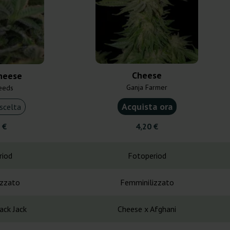
Cheese
heese
Ganja Farmer
eeds
Acquista ora
scelta
 €
4,20 €
riod
Fotoperiod
izzato
Femminilizzato
ack Jack
Cheese x Afghani