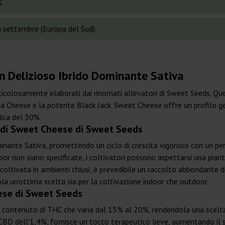
%
 settembre (Europa del Sud)
 Delizioso Ibrido Dominante Sativa
icolosamente elaborati dai rinomati allevatori di Sweet Seeds. Q
orita Cheese e la potente Black Jack. Sweet Cheese offre un profilo
ica del 30%.
a di Sweet Cheese di Sweet Seeds
nante Sativa, promettendo un ciclo di crescita vigoroso con un period
door non siano specificate, i coltivatori possono aspettarsi una pia
 coltivata in ambienti chiusi, è prevedibile un raccolto abbondante 
 un'ottima scelta sia per la coltivazione indoor che outdoor.
ese di Sweet Seeds
 contenuto di THC che varia dal 15% al 20%, rendendola una scelt
i CBD dell'1,4%, fornisce un tocco terapeutico lieve, aumentando il su