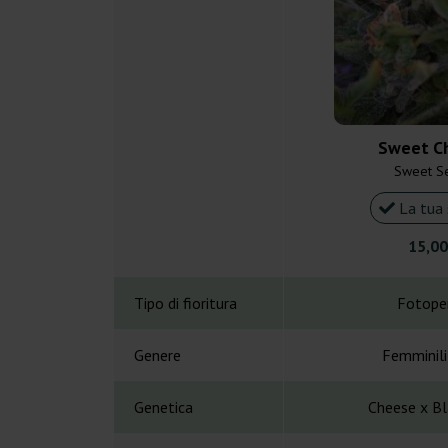
Sweet C
Sweet S
La tua 
15,00
Tipo di fioritura
Fotope
Genere
Femminil
Genetica
Cheese x Bl