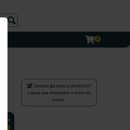
0
Conosci già questo prodotto?
Lascia una recensione e ricevi un
bonus.
,00 €
OMICO