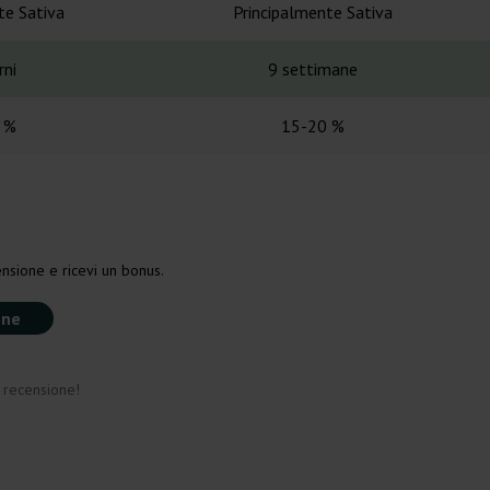
te Sativa
Principalmente Sativa
rni
9 settimane
 %
15-20 %
nsione e ricevi un bonus.
one
a recensione!