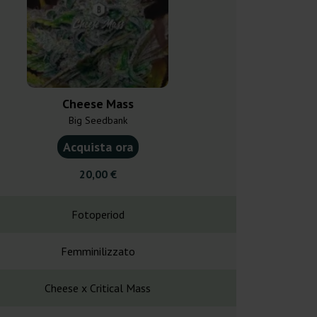
Cheese Mass
Sweet A
Big Seedbank
G13 L
Acquista ora
Acquist
20,00 €
46,0
Fotoperiod
Fotope
Femminilizzato
Femminil
Cheese x Critical Mass
Amnesia Ha