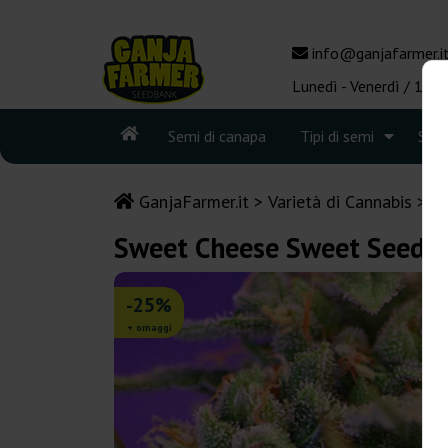
info@ganjafarmer.i
Lunedì - Venerdì / 10:0
Semi di canapa
Tipi di semi
See
GanjaFarmer.it
Varietà di Cannabis
C
Sweet Cheese Sweet Seeds
-25%
+ omaggi