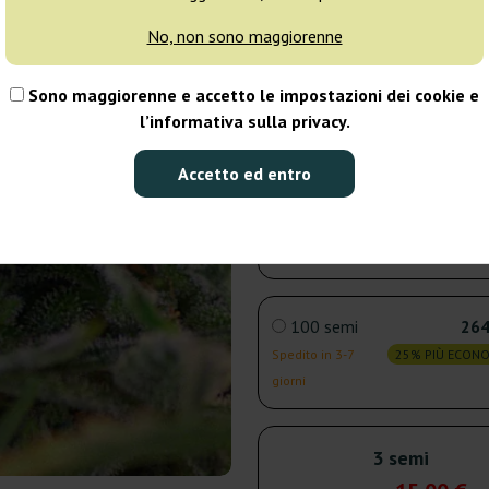
No, non sono maggiorenne
5 semi
24
Sono maggiorenne e accetto le impostazioni dei cookie e
Spedito in 3-7
25% PIÙ ECON
l’informativa sulla privacy.
giorni
Accetto ed entro
25 semi
76
Spedito in 3-7
25% PIÙ ECON
giorni
100 semi
264
Spedito in 3-7
25% PIÙ ECON
giorni
3 semi